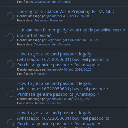
Posté dans
Organisation de LAN public
Looking for Guidance While Preparing for My GED
Dernier message par
jackharper
«
06 août 2026, 08:52
Posté dans
Discussion Générale
Hur kan man fa mer gladje av att spela pa online casino
utan att stressa?
Dernier message par
VegaZone-gof
«
06 août 2026, 06:59
Posté dans
Organisation de LAN public
How to get a second passport legally
(whatsapp:+16722050601) buy real passports,
Purchase genuine passports [whatsapp: +
Dernier message par
jeannevol
«
05 août 2026, 20:26
Posté dans
Émulation
How to get a second passport legally
(whatsapp:+16722050601) buy real passports,
Purchase genuine passports [whatsapp: +
Dernier message par
jeannevol
«
05 août 2026, 20:25
Posté dans
Hardware Consoles
How to get a second passport legally
(whatsapp:+16722050601) buy real passports,
Purchase genuine passports [whatsapp: +