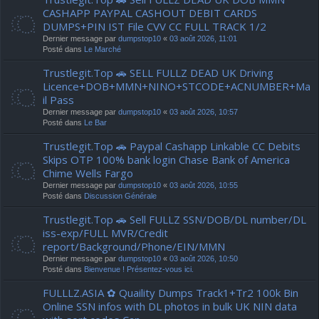
CASHAPP PAYPAL CASHOUT DEBIT CARDS
DUMPS+PIN IST File CVV CC FULL TRACK 1/2
Dernier message par
dumpstop10
«
03 août 2026, 11:01
Posté dans
Le Marché
Trustlegit.Top 🚗 SELL FULLZ DEAD UK Driving
Licence+DOB+MMN+NINO+STCODE+ACNUMBER+Ma
il Pass
Dernier message par
dumpstop10
«
03 août 2026, 10:57
Posté dans
Le Bar
Trustlegit.Top 🚗 Paypal Cashapp Linkable CC Debits
Skips OTP 100% bank login Chase Bank of America
Chime Wells Fargo
Dernier message par
dumpstop10
«
03 août 2026, 10:55
Posté dans
Discussion Générale
Trustlegit.Top 🚗 Sell FULLZ SSN/DOB/DL number/DL
iss-exp/FULL MVR/Credit
report/Background/Phone/EIN/MMN
Dernier message par
dumpstop10
«
03 août 2026, 10:50
Posté dans
Bienvenue ! Présentez-vous ici.
FULLLZ.ASIA ✿ Quaility Dumps Track1+Tr2 100k Bin
Online SSN infos with DL photos in bulk UK NIN data