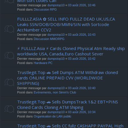
with sort codes Can
Dernier message par
dumpstop10
«
03 août 2026, 10:46
Posté dans
Discussion RPG
FULLLZ.ASIA ✿ SELL INFO FULLZ DEAD UK,US,CA
Leaks SSN/DOB/DOB/MMN/SIN with Sortcode
AccNumber CCV2
Dernier message par
dumpstop10
«
03 août 2026, 10:43
Posté dans
Discussion MMORPG
⚡ FULLLZ.Asia ⚡ Cards Cloned Physical Atm Ready ship
worldwide USA, Canada,Euro Cashout Sever
Dernier message par
dumpstop10
«
03 août 2026, 10:42
Posté dans
Hardware PC
Trustlegit.Top 🚗 Sell Dumps ATM Withdraw cloned
cards ONLINE PREPAID CVV (WORLDWIDE
SHIPPING)
Dernier message par
dumpstop10
«
03 août 2026, 10:40
Posté dans
Evènements, non Simm's Club
Trustlegit.Top 🚗 Sells DumpsTrack 1&2 EBT+PINS
Cloned Cards Cloning ATM Shiping
Dernier message par
dumpstop10
«
03 août 2026, 10:34
Posté dans
Organisation de LAN public
Trustlegit.Top 🚗 Sells CC fullz CASHAPP PAYPAL High