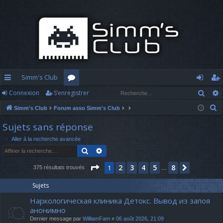
Simm's Club
Rech
Connexion
S’enregistrer
cc
or
o
’e
R
Simm's Club
Forum asso Simm's Club
ès
u
n
nr
e
Sujets sans réponse
ra
m
n
eg
c
Aller à la recherche avancée
h
pi
s
ex
ist
Rechercher
Recherche avancée
e
d
io
re
r
Page
1
sur
8
2
3
4
5
8
1
Suivante
375 résultats trouvés
…
c
e
n
r
h
Sujets
e
Наркологическая клиника Детокс. Вывод из запоя
r
анонимно
Dernier message par
WilliamFam
«
06 août 2026, 21:09