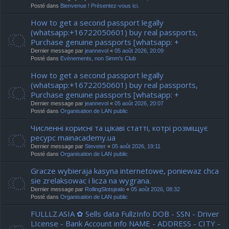
Posté dans
Bienvenue ! Présentez-vous ici.
How to get a second passport legally
(whatsapp:+16722050601) buy real passports,
Purchase genuine passports [whatsapp: +
Dernier message par
jeannevol
«
05 août 2026, 20:09
Posté dans
Evènements, non Simm's Club
How to get a second passport legally
(whatsapp:+16722050601) buy real passports,
Purchase genuine passports [whatsapp: +
Dernier message par
jeannevol
«
05 août 2026, 20:07
Posté dans
Organisation de LAN public
Численні корисні та цікаві статті, котрі розміщує
ресурс mainacademy.ua
Dernier message par
Steveter
«
05 août 2026, 19:11
Posté dans
Organisation de LAN public
Gracze wybieraja kasyna internetowe, poniewaz chca
sie zrelaksowac i licza na wygrana.
Dernier message par
RollingSlotsjealo
«
05 août 2026, 08:32
Posté dans
Organisation de LAN public
FULLLZ.ASIA ✿ Sells data FullzInfo DOB - SSN - Driver
LIcense - Bank Account info NAME - ADDRESS - CITY -