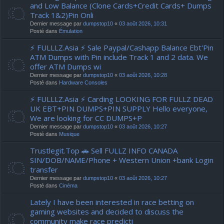
and Low Balance (Clone Cards+Credit Cards+ Dumps
Track 1&2)Pin Onli
Dernier message par
dumpstop10
«
03 août 2026, 10:31
Posté dans
Émulation
⚡ FULLLZ.Asia ⚡ Sale Paypal/Cashapp Balance Ebt'Pin
ATM Dumps with Pin include Track 1 and 2 data. We
offer ATM Dumps wi
Dernier message par
dumpstop10
«
03 août 2026, 10:28
Posté dans
Hardware Consoles
⚡ FULLLZ.Asia ⚡ Carding LOOKING FOR FULLZ DEAD
UK EBT+PIN DUMPS+PIN SUPPLY Hello everyone,
We are looking for CC DUMPS+P
Dernier message par
dumpstop10
«
03 août 2026, 10:27
Posté dans
Musique
Trustlegit.Top 🚗 Sell FULLZ INFO CANADA
SIN/DOB/NAME/Phone + Western Union +bank Login
transfer
Dernier message par
dumpstop10
«
03 août 2026, 10:27
Posté dans
Cinéma
Lately I have been interested in race betting on
gaming websites and decided to discuss the
community make race predicti