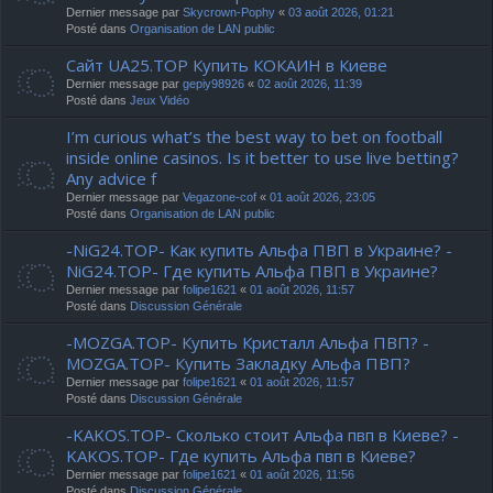
Dernier message par
Skycrown-Pophy
«
03 août 2026, 01:21
Posté dans
Organisation de LAN public
Сайт UA25.TOP Купить КОКАИН в Киеве
Dernier message par
gepiy98926
«
02 août 2026, 11:39
Posté dans
Jeux Vidéo
I’m curious what’s the best way to bet on football
inside online casinos. Is it better to use live betting?
Any advice f
Dernier message par
Vegazone-cof
«
01 août 2026, 23:05
Posté dans
Organisation de LAN public
-NiG24.TOP- Как купить Альфа ПВП в Украине? -
NiG24.TOP- Где купить Альфа ПВП в Украине?
Dernier message par
folipe1621
«
01 août 2026, 11:57
Posté dans
Discussion Générale
-MOZGA.TOP- Купить Кристалл Альфа ПВП? -
MOZGA.TOP- Купить Закладку Альфа ПВП?
Dernier message par
folipe1621
«
01 août 2026, 11:57
Posté dans
Discussion Générale
-KAKOS.TOP- Сколько стоит Альфа пвп в Киеве? -
KAKOS.TOP- Где купить Альфа пвп в Киеве?
Dernier message par
folipe1621
«
01 août 2026, 11:56
Posté dans
Discussion Générale