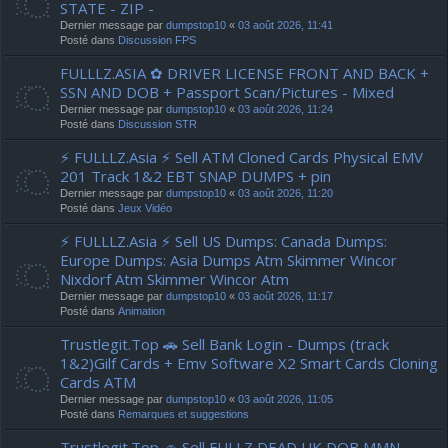
STATE - ZIP -
Dernier message par
dumpstop10
«
03 août 2026, 11:41
Posté dans
Discussion FPS
FULLLZ.ASIA ✿ DRIVER LICENSE FRONT AND BACK +
SSN AND DOB + Passport Scan/Pictures - Mixed
Dernier message par
dumpstop10
«
03 août 2026, 11:24
Posté dans
Discussion STR
⚡ FULLLZ.Asia ⚡ Sell ATM Cloned Cards Physical EMV
201 Track 1&2 EBT SNAP DUMPS + pin
Dernier message par
dumpstop10
«
03 août 2026, 11:20
Posté dans
Jeux Vidéo
⚡ FULLLZ.Asia ⚡ Sell US Dumps: Canada Dumps:
Europe Dumps: Asia Dumps Atm Skimmer Wincor
Nixdorf Atm Skimmer Wincor Atm
Dernier message par
dumpstop10
«
03 août 2026, 11:17
Posté dans
Animation
Trustlegit.Top 🚗 Sell Bank Login - Dumps (track
1&2)Gilf Cards + Emv Software X2 Smart Cards Cloning
Cards ATM
Dernier message par
dumpstop10
«
03 août 2026, 11:05
Posté dans
Remarques et suggestions
Trustlegit.Top 🚗 Sell FULLZ DEAD UK DOB MMN