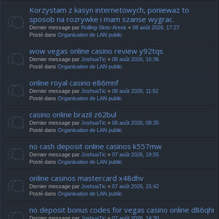
Korzystam z kasyn internetowych, poniewaz to
sposob na rozrywke i mam szanse wygrac.
Dernier message par
Rolling-Slots-Aresk
«
08 août 2026, 17:27
Posté dans
Organisation de LAN public
wow vegas online casino review y92tqs
Dernier message par
JoshuaTic
«
08 août 2026, 16:36
Posté dans
Organisation de LAN public
online royal casino e86mnf
Dernier message par
JoshuaTic
«
08 août 2026, 11:52
Posté dans
Organisation de LAN public
casino online brazil z62bul
Dernier message par
JoshuaTic
«
08 août 2026, 08:35
Posté dans
Organisation de LAN public
no cash deposit online casinos k557mw
Dernier message par
JoshuaTic
«
07 août 2026, 19:55
Posté dans
Organisation de LAN public
online casinos mastercard x48dhv
Dernier message par
JoshuaTic
«
07 août 2026, 15:42
Posté dans
Organisation de LAN public
no deposit bonus codes for vegas casino online d86qhi
Dernier message par
JoshuaTic
«
07 août 2026, 14:30