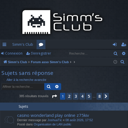
Simm's Club
Rech
Connexion
S’enregistrer
cc
or
o
’e
R
Simm's Club
Forum asso Simm's Club
ès
u
n
nr
e
Sujets sans réponse
ra
m
n
eg
c
Aller à la recherche avancée
h
pi
s
ex
ist
Rechercher
Recherche avancée
e
d
io
re
r
Page
1
sur
8
2
3
4
5
8
1
Suivante
385 résultats trouvés
…
c
e
n
r
h
Sujets
e
casino wonderland play online z75kiv
r
Dernier message par
JoshuaTic
«
08 août 2026, 17:52
Posté dans
Organisation de LAN public