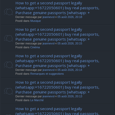
How to get a second passport legally
(whatsapp:+16722050601) buy real passports,
Purchase genuine passports [whatsapp: +
Dernier message par
jeannevol
«
05 août 2026, 20:18
Posté dans
Musique
How to get a second passport legally
(whatsapp:+16722050601) buy real passports,
Purchase genuine passports [whatsapp: +
Dernier message par
jeannevol
«
05 août 2026, 20:15
Posté dans
Cinéma
How to get a second passport legally
(whatsapp:+16722050601) buy real passports,
Purchase genuine passports [whatsapp: +
Dernier message par
jeannevol
«
05 août 2026, 20:14
Posté dans
Remarques et suggestions
How to get a second passport legally
(whatsapp:+16722050601) buy real passports,
Purchase genuine passports [whatsapp: +
Dernier message par
jeannevol
«
05 août 2026, 20:13
Posté dans
Le Marché
How to get a second passport legally
(whatsapp:+16722050601) buy real passports,