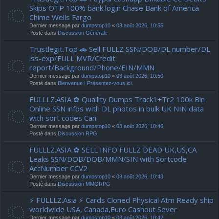
Skips OTP 100% bank login Chase Bank of America
Chime Wells Fargo
Dernier message par
dumpstop10
«
03 août 2026, 10:55
Posté dans
Discussion Générale
Trustlegit.Top 🚗 Sell FULLZ SSN/DOB/DL number/DL
iss-exp/FULL MVR/Credit
report/Background/Phone/EIN/MMN
Dernier message par
dumpstop10
«
03 août 2026, 10:50
Posté dans
Bienvenue ! Présentez-vous ici.
FULLLZ.ASIA ✿ Quaility Dumps Track1+Tr2 100k Bin
Online SSN infos with DL photos in bulk UK NIN data
with sort codes Can
Dernier message par
dumpstop10
«
03 août 2026, 10:46
Posté dans
Discussion RPG
FULLLZ.ASIA ✿ SELL INFO FULLZ DEAD UK,US,CA
Leaks SSN/DOB/DOB/MMN/SIN with Sortcode
AccNumber CCV2
Dernier message par
dumpstop10
«
03 août 2026, 10:43
Posté dans
Discussion MMORPG
⚡ FULLLZ.Asia ⚡ Cards Cloned Physical Atm Ready ship
worldwide USA, Canada,Euro Cashout Sever
Dernier message par
dumpstop10
«
03 août 2026, 10:42