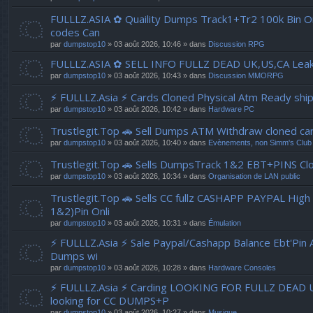
FULLLZ.ASIA ✿ Quaility Dumps Track1+Tr2 100k Bin Onl
codes Can
par
dumpstop10
» 03 août 2026, 10:46 » dans
Discussion RPG
FULLLZ.ASIA ✿ SELL INFO FULLZ DEAD UK,US,CA Le
par
dumpstop10
» 03 août 2026, 10:43 » dans
Discussion MMORPG
⚡ FULLLZ.Asia ⚡ Cards Cloned Physical Atm Ready shi
par
dumpstop10
» 03 août 2026, 10:42 » dans
Hardware PC
Trustlegit.Top 🚗 Sell Dumps ATM Withdraw clone
par
dumpstop10
» 03 août 2026, 10:40 » dans
Evènements, non Simm's Club
Trustlegit.Top 🚗 Sells DumpsTrack 1&2 EBT+PINS Clo
par
dumpstop10
» 03 août 2026, 10:34 » dans
Organisation de LAN public
Trustlegit.Top 🚗 Sells CC fullz CASHAPP PAYPAL Hig
1&2)Pin Onli
par
dumpstop10
» 03 août 2026, 10:31 » dans
Émulation
⚡ FULLLZ.Asia ⚡ Sale Paypal/Cashapp Balance Ebt'Pin 
Dumps wi
par
dumpstop10
» 03 août 2026, 10:28 » dans
Hardware Consoles
⚡ FULLLZ.Asia ⚡ Carding LOOKING FOR FULLZ DEAD
looking for CC DUMPS+P
par
dumpstop10
» 03 août 2026, 10:27 » dans
Musique