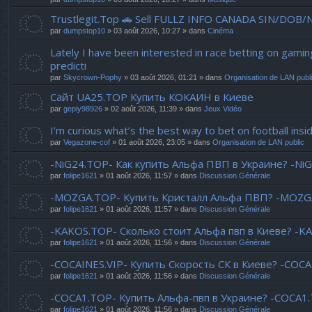
Trustlegit.Top 🚗 Sell FULLZ INFO CANADA SIN/DOB/
par
dumpstop10
» 03 août 2026, 10:27 » dans
Cinéma
Lately I have been interested in race betting on gam
predicti
par
Skycrown-Pophy
» 03 août 2026, 01:21 » dans
Organisation de LAN publ
Сайт UA25.TOP Купить КОКАИН в Киеве
par
gepiy98926
» 02 août 2026, 11:39 » dans
Jeux Vidéo
I’m curious what’s the best way to bet on football inside
par
Vegazone-cof
» 01 août 2026, 23:05 » dans
Organisation de LAN public
-NiG24.TOP- Как купить Альфа ПВП в Украине? -Ni
par
folipe1621
» 01 août 2026, 11:57 » dans
Discussion Générale
-MOZGA.TOP- Купить Кристалл Альфа ПВП? -MOZGA
par
folipe1621
» 01 août 2026, 11:57 » dans
Discussion Générale
-KAKOS.TOP- Сколько стоит Альфа пвп в Киеве? -K
par
folipe1621
» 01 août 2026, 11:56 » dans
Discussion Générale
-COCAINES.VIP- Купить Скорость СК в Киеве? -COCAI
par
folipe1621
» 01 août 2026, 11:56 » dans
Discussion Générale
-COCA1.TOP- Купить Альфа-пвп в Украине? -COCA1
par
folipe1621
» 01 août 2026, 11:56 » dans
Discussion Générale