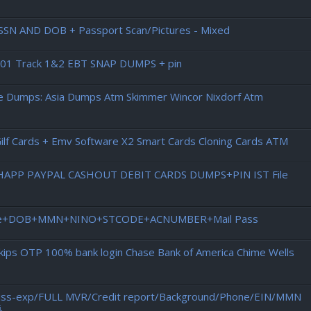
SN AND DOB + Passport Scan/Pictures - Mixed
 201 Track 1&2 EBT SNAP DUMPS + pin
pe Dumps: Asia Dumps Atm Skimmer Wincor Nixdorf Atm
)Gilf Cards + Emv Software X2 Smart Cards Cloning Cards ATM
ASHAPP PAYPAL CASHOUT DEBIT CARDS DUMPS+PIN IST File
Licence+DOB+MMN+NINO+STCODE+ACNUMBER+Mail Pass
Skips OTP 100% bank login Chase Bank of America Chime Wells
L iss-exp/FULL MVR/Credit report/Background/Phone/EIN/MMN
.