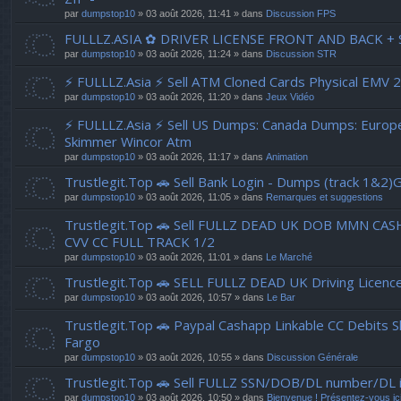
par
dumpstop10
» 03 août 2026, 11:41 » dans
Discussion FPS
FULLLZ.ASIA ✿ DRIVER LICENSE FRONT AND BACK + S
par
dumpstop10
» 03 août 2026, 11:24 » dans
Discussion STR
⚡ FULLLZ.Asia ⚡ Sell ATM Cloned Cards Physical EMV
par
dumpstop10
» 03 août 2026, 11:20 » dans
Jeux Vidéo
⚡ FULLLZ.Asia ⚡ Sell US Dumps: Canada Dumps: Euro
Skimmer Wincor Atm
par
dumpstop10
» 03 août 2026, 11:17 » dans
Animation
Trustlegit.Top 🚗 Sell Bank Login - Dumps (track 1&2
par
dumpstop10
» 03 août 2026, 11:05 » dans
Remarques et suggestions
Trustlegit.Top 🚗 Sell FULLZ DEAD UK DOB MMN C
CVV CC FULL TRACK 1/2
par
dumpstop10
» 03 août 2026, 11:01 » dans
Le Marché
Trustlegit.Top 🚗 SELL FULLZ DEAD UK Driving 
par
dumpstop10
» 03 août 2026, 10:57 » dans
Le Bar
Trustlegit.Top 🚗 Paypal Cashapp Linkable CC Debits 
Fargo
par
dumpstop10
» 03 août 2026, 10:55 » dans
Discussion Générale
Trustlegit.Top 🚗 Sell FULLZ SSN/DOB/DL number/D
par
dumpstop10
» 03 août 2026, 10:50 » dans
Bienvenue ! Présentez-vous ici