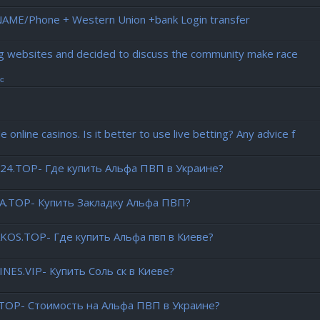
NAME/Phone + Western Union +bank Login transfer
ing websites and decided to discuss the community make race
ic
 online casinos. Is it better to use live betting? Any advice f
G24.TOP- Где купить Альфа ПВП в Украине?
.TOP- Купить Закладку Альфа ПВП?
AKOS.TOP- Где купить Альфа пвп в Киеве?
NES.VIP- Купить Соль ск в Киеве?
.TOP- Стоимость на Альфа ПВП в Украине?