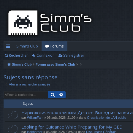
Simm's Club
Forums
Rechercher
Connexion
S’enregistrer
cc
Simm's Club
Forum asso Simm's Club
ès
ra
Sujets sans réponse
Aller à la recherche avancée
pi
Rechercher
Recherche avancée
d
Sujets
e
Наркологическая клиника Детокс. Вывод из запоя 
par
WilliamFam
» 06 août 2026, 21:09 » dans
Organisation de LAN public
Looking for Guidance While Preparing for My GED
par
jackharper
» 06 août 2026, 08:52 » dans
Discussion Générale