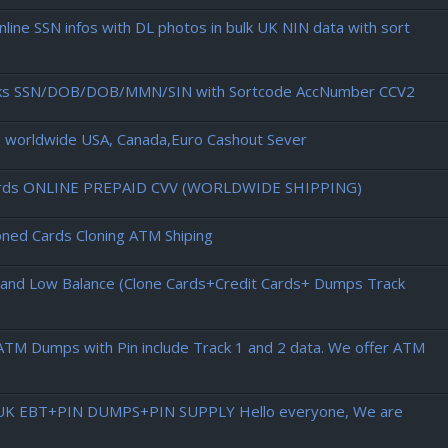
ine SSN infos with DL photos in bulk UK NIN data with sort
aks SSN/DOB/DOB/MMN/SIN with Sortcode AccNumber CCV2
p worldwide USA, Canada,Euro Cashout Sever
d cards ONLINE PREPAID CVV (WORLDWIDE SHIPPING)
ned Cards Cloning ATM Shiping
h and Low Balance (Clone Cards+Credit Cards+ Dumps Track
ATM Dumps with Pin include Track 1 and 2 data. We offer ATM
 UK EBT+PIN DUMPS+PIN SUPPLY Hello everyone, We are