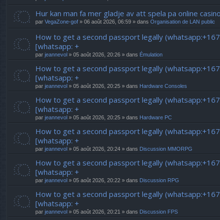
Hur kan man fa mer gladje av att spela pa online casin
par
VegaZone-gof
» 06 août 2026, 06:59 » dans
Organisation de LAN public
How to get a second passport legally (whatsapp:+16
[whatsapp: +
par
jeannevol
» 05 août 2026, 20:26 » dans
Émulation
How to get a second passport legally (whatsapp:+16
[whatsapp: +
par
jeannevol
» 05 août 2026, 20:25 » dans
Hardware Consoles
How to get a second passport legally (whatsapp:+16
[whatsapp: +
par
jeannevol
» 05 août 2026, 20:25 » dans
Hardware PC
How to get a second passport legally (whatsapp:+16
[whatsapp: +
par
jeannevol
» 05 août 2026, 20:24 » dans
Discussion MMORPG
How to get a second passport legally (whatsapp:+16
[whatsapp: +
par
jeannevol
» 05 août 2026, 20:22 » dans
Discussion RPG
How to get a second passport legally (whatsapp:+16
[whatsapp: +
par
jeannevol
» 05 août 2026, 20:21 » dans
Discussion FPS