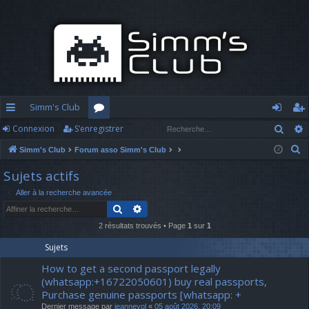
Simm's Club
Rech
Connexion
S’enregistrer
cc
or
o
’e
R
Simm's Club
Forum asso Simm's Club
ès
u
n
nr
e
Sujets actifs
ra
m
n
eg
c
Aller à la recherche avancée
h
pi
s
ex
ist
Rechercher
Recherche avancée
e
d
io
re
r
2 résultats trouvés • Page
1
sur
1
c
e
n
r
Sujets
h
How to get a second passport legally
e
(whatsapp:+16722050601) buy real passports,
r
Purchase genuine passports [whatsapp: +
Dernier message par
jeannevol
«
05 août 2026, 20:09