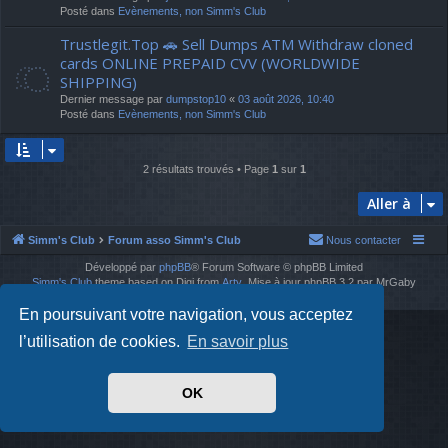
Posté dans
Evènements, non Simm's Club
Trustlegit.Top 🚗 Sell Dumps ATM Withdraw cloned
cards ONLINE PREPAID CVV (WORLDWIDE
SHIPPING)
Dernier message par
dumpstop10
«
03 août 2026, 10:40
Posté dans
Evènements, non Simm's Club
2 résultats trouvés • Page
1
sur
1
Aller à
Simm's Club
Forum asso Simm's Club
Nous contacter
Développé par
phpBB
® Forum Software © phpBB Limited
Simm's Club
theme based on Digi from
Arty
. Mise à jour phpBB 3.2 par MrGaby
Traduit par
phpBB-fr.com
En poursuivant votre navigation, vous acceptez
l’utilisation de cookies.
En savoir plus
OK