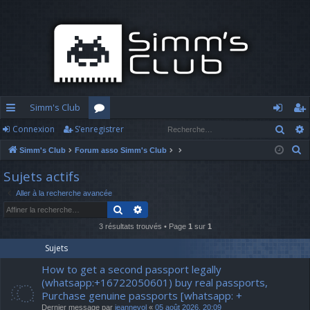
Simm's Club
Rech
Connexion
S’enregistrer
cc
or
o
’e
R
Simm's Club
Forum asso Simm's Club
ès
u
n
nr
e
Sujets actifs
ra
m
n
eg
c
Aller à la recherche avancée
h
pi
s
ex
ist
Rechercher
Recherche avancée
e
d
io
re
r
3 résultats trouvés • Page
1
sur
1
c
e
n
r
Sujets
h
How to get a second passport legally
e
(whatsapp:+16722050601) buy real passports,
r
Purchase genuine passports [whatsapp: +
Dernier message par
jeannevol
«
05 août 2026, 20:09