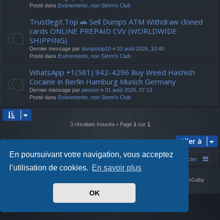
Posté dans
Evènements, non Simm's Club
Trustlegit.Top 🚗 Sell Dumps ATM Withdraw cloned
cards ONLINE PREPAID CVV (WORLDWIDE
SHIPPING)
Dernier message par
dumpstop10
«
03 août 2026, 10:40
Posté dans
Evènements, non Simm's Club
WhatsApp +1(581) 942-4296 Buy Weed Hashish
Cocaine in Berlin Hamburg Munich Germany
Dernier message par
penson
«
01 août 2026, 07:13
Posté dans
Evènements, non Simm's Club
3 résultats trouvés • Page
1
sur
1
Aller à
En poursuivant votre navigation, vous acceptez
Simm's Club
Forum asso Simm's Club
Nous contacter
l’utilisation de cookies.
En savoir plus
Développé par
phpBB
® Forum Software © phpBB Limited
Simm's Club
theme based on Digi from
Arty
. Mise à jour phpBB 3.2 par MrGaby
Traduit par
phpBB-fr.com
OK