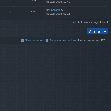
0
509
03 août 2026, 10:40
par
penson
0
471
01 août 2026, 07:13
3 résultats trouvés • Page
1
sur
1
Aller à
Nous contacter
Supprimer les cookies
Heures au format
UTC