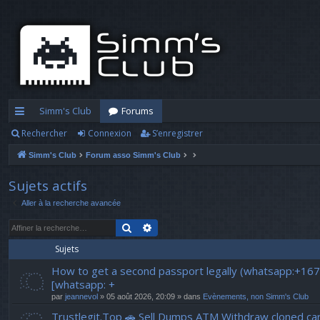
Simm's Club
Forums
Rechercher
Connexion
S’enregistrer
cc
Simm's Club
Forum asso Simm's Club
ès
ra
Sujets actifs
Aller à la recherche avancée
pi
Rechercher
Recherche avancée
d
Sujets
e
How to get a second passport legally (whatsapp:+16
[whatsapp: +
par
jeannevol
» 05 août 2026, 20:09 » dans
Evènements, non Simm's Club
Trustlegit.Top 🚗 Sell Dumps ATM Withdraw clone