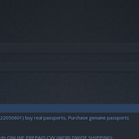
722050601) buy real passports, Purchase genuine passports
d cards ONLINE PREPAID CVV (WORLDWIDE SHIPPING)