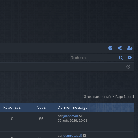
A
Recher
Re
FA
o
’e
Q
n
nr
n
eg
ex
ist
3 résultats trouvés • Page
1
sur
1
io
re
Réponses
Vues
Dernier message
n
r
par
jeannevol
0
86
05 août 2026, 20:09
par
dumpstop10