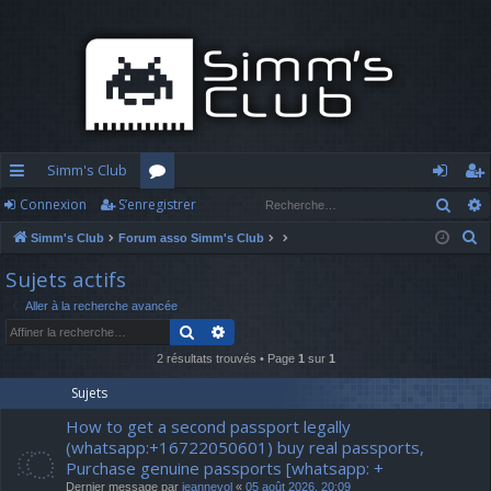
Simm's Club
Rech
Connexion
S’enregistrer
cc
or
o
’e
R
Simm's Club
Forum asso Simm's Club
ès
u
n
nr
e
Sujets actifs
ra
m
n
eg
c
Aller à la recherche avancée
h
pi
s
ex
ist
Rechercher
Recherche avancée
e
d
io
re
r
2 résultats trouvés • Page
1
sur
1
c
e
n
r
Sujets
h
How to get a second passport legally
e
(whatsapp:+16722050601) buy real passports,
r
Purchase genuine passports [whatsapp: +
Dernier message par
jeannevol
«
05 août 2026, 20:09