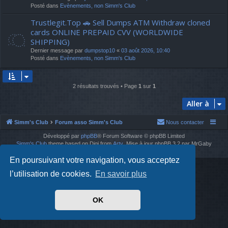
Posté dans
Evènements, non Simm's Club
Trustlegit.Top 🚗 Sell Dumps ATM Withdraw cloned
cards ONLINE PREPAID CVV (WORLDWIDE
SHIPPING)
Dernier message par
dumpstop10
«
03 août 2026, 10:40
Posté dans
Evènements, non Simm's Club
2 résultats trouvés • Page
1
sur
1
Aller à
Simm's Club
Forum asso Simm's Club
Nous contacter
Développé par
phpBB
® Forum Software © phpBB Limited
Simm's Club
theme based on Digi from
Arty
. Mise à jour phpBB 3.2 par MrGaby
Traduit par
phpBB-fr.com
En poursuivant votre navigation, vous acceptez
l’utilisation de cookies.
En savoir plus
OK