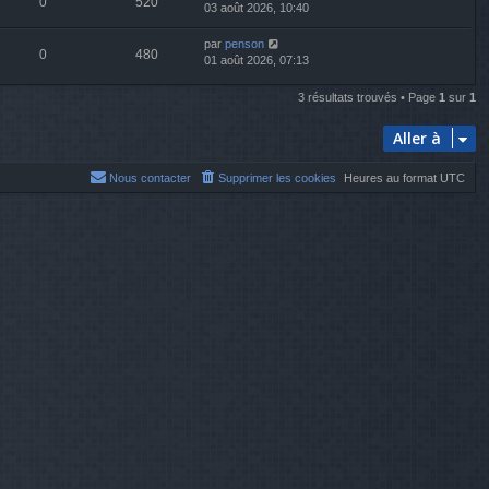
0
520
03 août 2026, 10:40
par
penson
0
480
01 août 2026, 07:13
3 résultats trouvés • Page
1
sur
1
Aller à
Nous contacter
Supprimer les cookies
Heures au format
UTC