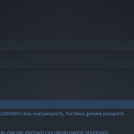
722050601) buy real passports, Purchase genuine passports
d cards ONLINE PREPAID CVV (WORLDWIDE SHIPPING)