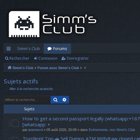
Simm's Club
Forums
Rechercher
Connexion
S’enregistrer
cc
Simm's Club
Forum asso Simm's Club
ès
ra
Sujets actifs
Aller à la recherche avancée
pi
Rechercher
Recherche avancée
d
Sujets
e
How to get a second passport legally (whatsapp:+16
[whatsapp: +
par
jeannevol
» 05 août 2026, 20:09 » dans
Evènements, non Simm's Club
Trustlegit.Top 🚗 Sell Dumps ATM Withdraw clone