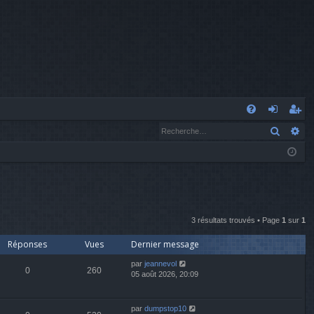
A
Recher
Re
FA
o
’e
Q
n
nr
n
eg
ex
ist
3 résultats trouvés • Page
1
sur
1
io
re
Réponses
Vues
Dernier message
n
r
par
jeannevol
0
260
05 août 2026, 20:09
par
dumpstop10