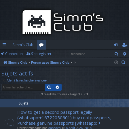
Simm's Club
Rech
Connexion
S’enregistrer
cc
or
o
’e
R
Simm's Club
Forum asso Simm's Club
ès
u
n
nr
e
Sujets actifs
ra
m
n
eg
c
Aller à la recherche avancée
h
pi
s
ex
ist
Rechercher
Recherche avancée
e
d
io
re
r
3 résultats trouvés • Page
1
sur
1
c
e
n
r
Sujets
h
How to get a second passport legally
e
(whatsapp:+16722050601) buy real passports,
r
Purchase genuine passports [whatsapp: +
Dernier message par
jeannevol
«
05 août 2026, 20:09