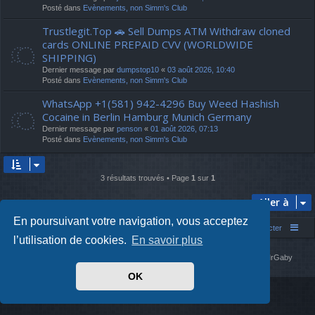
Posté dans
Evènements, non Simm's Club
Trustlegit.Top 🚗 Sell Dumps ATM Withdraw cloned
cards ONLINE PREPAID CVV (WORLDWIDE
SHIPPING)
Dernier message par
dumpstop10
«
03 août 2026, 10:40
Posté dans
Evènements, non Simm's Club
WhatsApp +1(581) 942-4296 Buy Weed Hashish
Cocaine in Berlin Hamburg Munich Germany
Dernier message par
penson
«
01 août 2026, 07:13
Posté dans
Evènements, non Simm's Club
3 résultats trouvés • Page
1
sur
1
Aller à
En poursuivant votre navigation, vous acceptez
Simm's Club
Forum asso Simm's Club
Nous contacter
l’utilisation de cookies.
En savoir plus
Développé par
phpBB
® Forum Software © phpBB Limited
Simm's Club
theme based on Digi from
Arty
. Mise à jour phpBB 3.2 par MrGaby
Traduit par
phpBB-fr.com
OK