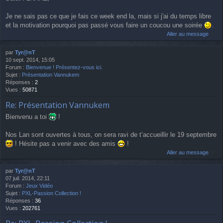
Je ne sais pas ce que je fais ce week end la, mais si j'ai du temps libre
et la motivation pourquoi pas passé vous faire un coucou une soirée
.
Aller au message
par
Tyr@nT
10 sept. 2014, 15:05
Forum :
Bienvenue ! Présentez-vous ici.
Sujet :
Présentation Vannukem
Réponses :
2
Vues :
50871
Re: Présentation Vannukem
Bienvenu a toi
!
Nos Lan sont ouvertes à tous, on sera ravi de t’accueillir le 19 septembre
! Hésite pas a venir avec des amis
!
Aller au message
par
Tyr@nT
07 juil. 2014, 22:11
Forum :
Jeux Vidéo
Sujet :
PXL-Passion Collection !
Réponses :
36
Vues :
202761