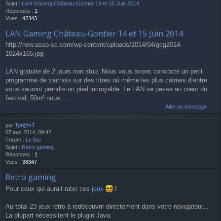
Sujet :
LAN Gaming Château-Gontier 14 et 15 Juin 2014
Réponses :
1
Vues :
42343
LAN Gaming Château-Gontier 14 et 15 Juin 2014
http://new.asso-sc.com/wp-content/uploads/2014/04/gcg2014-
1024x165.jpg
LAN gratuite de 2 jours non stop. Nous vous avons concocté un petit
programme de tournois sur des titres où même les plus calmes d’entre
vous sauront prendre un pied incroyable. Le LAN se passe au cœur du
festival, 50m² nous ...
Aller au message
par
Tyr@nT
07 avr. 2014, 09:42
Forum :
Le Bar
Sujet :
Retro gaming
Réponses :
1
Vues :
38347
Retro gaming
Pour ceux qui aurait rater ces
jeux
!
Au total 23 jeux rétro à redécouvrir directement dans votre navigateur...
La plupart nécessitent le plugin Java.