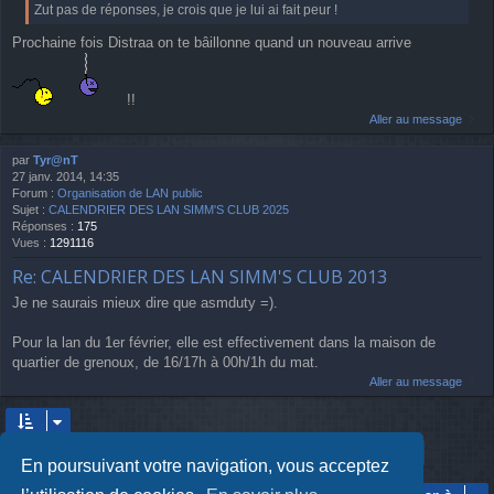
Zut pas de réponses, je crois que je lui ai fait peur !
Prochaine fois Distraa on te bâillonne quand un nouveau arrive
!!
Aller au message
par
Tyr@nT
27 janv. 2014, 14:35
Forum :
Organisation de LAN public
Sujet :
CALENDRIER DES LAN SIMM'S CLUB 2025
Réponses :
175
Vues :
1291116
Re: CALENDRIER DES LAN SIMM'S CLUB 2013
Je ne saurais mieux dire que asmduty =).
Pour la lan du 1er février, elle est effectivement dans la maison de
quartier de grenoux, de 16/17h à 00h/1h du mat.
Aller au message
Page
1
sur
33
2
3
4
5
33
1
Suivant
488 résultats trouvés
…
En poursuivant votre navigation, vous acceptez