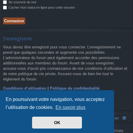
Se souvenir de moi
Cacher mon statut en ligne pour cette session
S’enregistrer
Vous devez être enregistré pour vous connecter. L’enregistrement ne
prend que quelques secondes et augmente vos possibilités.
L’administrateur du forum peut également accorder des permissions
additionnelles aux membres du forum. Avant de vous enregistrer,
assurez-vous d’avoir pris connaissance de nos conditions d’utilisation et
de notre politique de vie privée. Assurez-vous de bien lire tout le
règlement du forum.
Conditions d’utilisation
|
Politique de confidentialité
En poursuivant votre navigation, vous acceptez
S’enregistrer
l’utilisation de cookies.
En savoir plus
Simm's Club
Forum asso Simm's Club
Nous contacter
OK
Développé par
phpBB
® Forum Software © phpBB Limited
Simm's Club
theme based on Digi from
Arty
. Mise à jour phpBB 3.2 par MrGaby