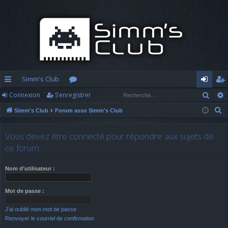
Simm's Club
Rech
Connexion
S’enregistrer
cc
or
o
’e
R
Simm's Club
Forum asso Simm's Club
ès
u
n
nr
e
ra
m
n
eg
c
Vous devez être connecté pour répondre aux sujets de
h
pi
s
ex
ist
ce forum.
e
d
io
re
r
Nom d’utilisateur :
c
e
n
r
h
Mot de passe :
e
J’ai oublié mon mot de passe
r
Renvoyer le courriel de confirmation