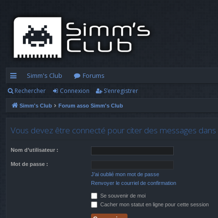
Simm's Club
Forums
Rechercher
Connexion
S’enregistrer
cc
Simm's Club
Forum asso Simm's Club
ès
ra
Vous devez être connecté pour citer des messages dans 
pi
Nom d’utilisateur :
d
Mot de passe :
e
J’ai oublié mon mot de passe
Renvoyer le courriel de confirmation
Se souvenir de moi
Cacher mon statut en ligne pour cette session