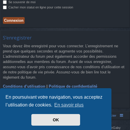
Se souvenir de moi
Cacher mon statut en ligne pour cette session
S’enregistrer
Vous devez être enregistré pour vous connecter. L’enregistrement ne
prend que quelques secondes et augmente vos possibilités.
L’administrateur du forum peut également accorder des permissions
additionnelles aux membres du forum. Avant de vous enregistrer,
assurez-vous d’avoir pris connaissance de nos conditions d’utilisation et
de notre politique de vie privée. Assurez-vous de bien lire tout le
règlement du forum.
Conditions d’utilisation
|
Politique de confidentialité
En poursuivant votre navigation, vous acceptez
S’enregistrer
l’utilisation de cookies.
En savoir plus
Simm's Club
Forum asso Simm's Club
Nous contacter
OK
Développé par
phpBB
® Forum Software © phpBB Limited
Simm's Club
theme based on Digi from
Arty
. Mise à jour phpBB 3.2 par MrGaby