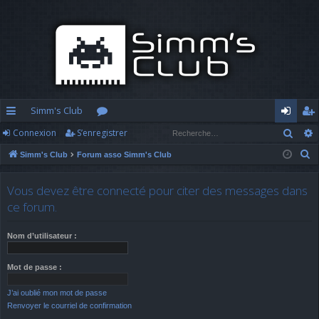
Simm's Club
Rech
Connexion
S’enregistrer
cc
or
o
’e
R
Simm's Club
Forum asso Simm's Club
ès
u
n
nr
e
ra
m
n
eg
c
Vous devez être connecté pour citer des messages dans
h
pi
s
ex
ist
ce forum.
e
d
io
re
r
Nom d’utilisateur :
c
e
n
r
h
Mot de passe :
e
J’ai oublié mon mot de passe
r
Renvoyer le courriel de confirmation