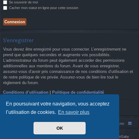
Se souvenir de moi
Cacher mon statut en ligne pour cette session
S’enregistrer
Vous devez être enregistré pour vous connecter. L’enregistrement ne
prend que quelques secondes et augmente vos possibilités.
L’administrateur du forum peut également accorder des permissions
additionnelles aux membres du forum. Avant de vous enregistrer,
assurez-vous d’avoir pris connaissance de nos conditions d’utilisation et
de notre politique de vie privée. Assurez-vous de bien lire tout le
règlement du forum.
Conditions d’utilisation
|
Politique de confidentialité
En poursuivant votre navigation, vous acceptez
S’enregistrer
l’utilisation de cookies.
En savoir plus
Simm's Club
Forum asso Simm's Club
Nous contacter
OK
Développé par
phpBB
® Forum Software © phpBB Limited
Simm's Club
theme based on Digi from
Arty
. Mise à jour phpBB 3.2 par MrGaby