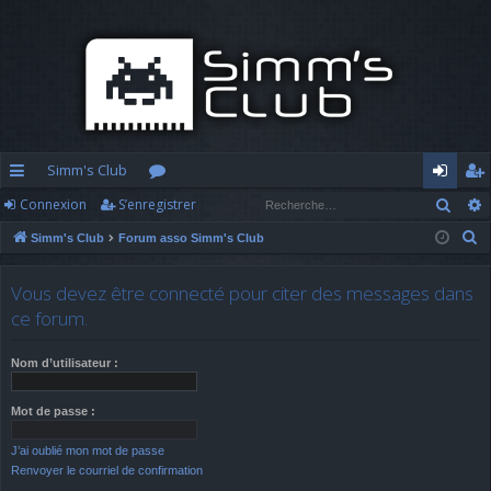
Simm's Club
Rech
Connexion
S’enregistrer
cc
or
o
’e
R
Simm's Club
Forum asso Simm's Club
ès
u
n
nr
e
ra
m
n
eg
c
Vous devez être connecté pour citer des messages dans
h
pi
s
ex
ist
ce forum.
e
d
io
re
r
Nom d’utilisateur :
c
e
n
r
h
Mot de passe :
e
J’ai oublié mon mot de passe
r
Renvoyer le courriel de confirmation