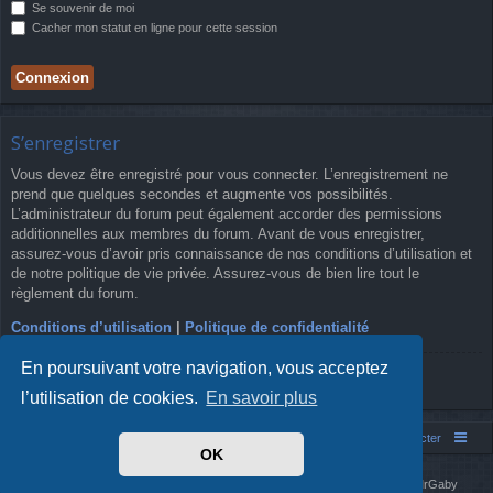
Se souvenir de moi
Cacher mon statut en ligne pour cette session
S’enregistrer
Vous devez être enregistré pour vous connecter. L’enregistrement ne
prend que quelques secondes et augmente vos possibilités.
L’administrateur du forum peut également accorder des permissions
additionnelles aux membres du forum. Avant de vous enregistrer,
assurez-vous d’avoir pris connaissance de nos conditions d’utilisation et
de notre politique de vie privée. Assurez-vous de bien lire tout le
règlement du forum.
Conditions d’utilisation
|
Politique de confidentialité
En poursuivant votre navigation, vous acceptez
S’enregistrer
l’utilisation de cookies.
En savoir plus
Simm's Club
Forum asso Simm's Club
Nous contacter
OK
Développé par
phpBB
® Forum Software © phpBB Limited
Simm's Club
theme based on Digi from
Arty
. Mise à jour phpBB 3.2 par MrGaby