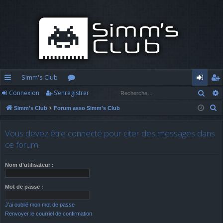
Simm's Club
Rech
Connexion
S’enregistrer
cc
or
o
’e
R
Simm's Club
Forum asso Simm's Club
ès
u
n
nr
e
ra
m
n
eg
c
Vous devez être connecté pour citer des messages dans
h
pi
s
ex
ist
ce forum.
e
d
io
re
r
Nom d’utilisateur :
c
e
n
r
h
Mot de passe :
e
J’ai oublié mon mot de passe
r
Renvoyer le courriel de confirmation