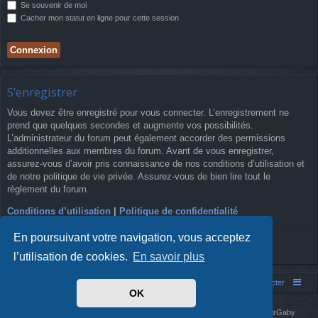
Se souvenir de moi
Cacher mon statut en ligne pour cette session
S’enregistrer
Vous devez être enregistré pour vous connecter. L’enregistrement ne
prend que quelques secondes et augmente vos possibilités.
L’administrateur du forum peut également accorder des permissions
additionnelles aux membres du forum. Avant de vous enregistrer,
assurez-vous d’avoir pris connaissance de nos conditions d’utilisation et
de notre politique de vie privée. Assurez-vous de bien lire tout le
règlement du forum.
Conditions d’utilisation
|
Politique de confidentialité
En poursuivant votre navigation, vous acceptez
S’enregistrer
l’utilisation de cookies.
En savoir plus
Simm's Club
Forum asso Simm's Club
Nous contacter
OK
Développé par
phpBB
® Forum Software © phpBB Limited
Simm's Club
theme based on Digi from
Arty
. Mise à jour phpBB 3.2 par MrGaby