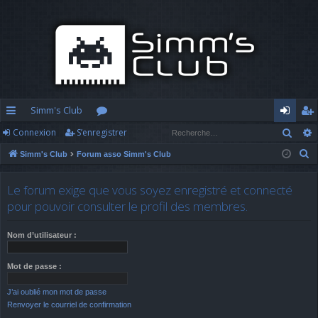
Simm's Club
Rech
Connexion
S’enregistrer
cc
or
o
’e
R
Simm's Club
Forum asso Simm's Club
ès
u
n
nr
e
ra
m
n
eg
c
Le forum exige que vous soyez enregistré et connecté
h
pi
s
ex
ist
pour pouvoir consulter le profil des membres.
e
d
io
re
r
Nom d’utilisateur :
c
e
n
r
h
Mot de passe :
e
J’ai oublié mon mot de passe
r
Renvoyer le courriel de confirmation