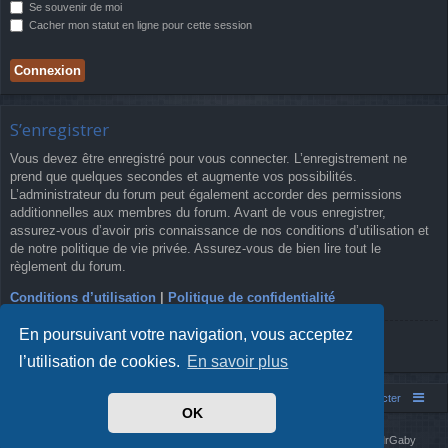
Se souvenir de moi
Cacher mon statut en ligne pour cette session
S’enregistrer
Vous devez être enregistré pour vous connecter. L’enregistrement ne
prend que quelques secondes et augmente vos possibilités.
L’administrateur du forum peut également accorder des permissions
additionnelles aux membres du forum. Avant de vous enregistrer,
assurez-vous d’avoir pris connaissance de nos conditions d’utilisation et
de notre politique de vie privée. Assurez-vous de bien lire tout le
règlement du forum.
Conditions d’utilisation
|
Politique de confidentialité
En poursuivant votre navigation, vous acceptez
S’enregistrer
l’utilisation de cookies.
En savoir plus
Simm's Club
Forum asso Simm's Club
Nous contacter
OK
Développé par
phpBB
® Forum Software © phpBB Limited
Simm's Club
theme based on Digi from
Arty
. Mise à jour phpBB 3.2 par MrGaby