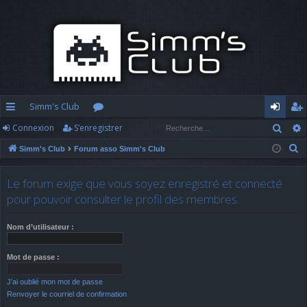
Simm's Club
Rech
Connexion
S’enregistrer
cc
or
o
’e
R
Simm's Club
Forum asso Simm's Club
ès
u
n
nr
e
ra
m
n
eg
c
Le forum exige que vous soyez enregistré et connecté
h
pi
s
ex
ist
pour pouvoir consulter le profil des membres.
e
d
io
re
r
Nom d’utilisateur :
c
e
n
r
h
Mot de passe :
e
J’ai oublié mon mot de passe
r
Renvoyer le courriel de confirmation