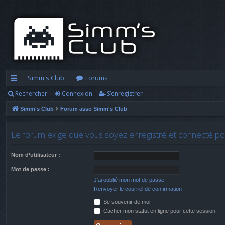
Simm's Club
Forums
Rechercher
Connexion
S’enregistrer
cc
Simm's Club
Forum asso Simm's Club
ès
ra
Le forum exige que vous soyez enregistré et connecté pou
pi
Nom d’utilisateur :
d
Mot de passe :
e
J’ai oublié mon mot de passe
Renvoyer le courriel de confirmation
Se souvenir de moi
Cacher mon statut en ligne pour cette session