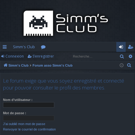
Simm's Club
Rech
Connexion
S’enregistrer
cc
or
o
’e
R
Simm's Club
Forum asso Simm's Club
ès
u
n
nr
e
ra
m
n
eg
c
Le forum exige que vous soyez enregistré et connecté
h
pi
s
ex
ist
pour pouvoir consulter le profil des membres.
e
d
io
re
r
Nom d’utilisateur :
c
e
n
r
h
Mot de passe :
e
J’ai oublié mon mot de passe
r
Renvoyer le courriel de confirmation