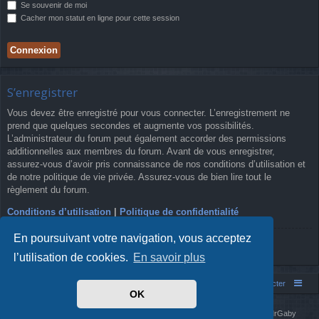
Se souvenir de moi
Cacher mon statut en ligne pour cette session
S’enregistrer
Vous devez être enregistré pour vous connecter. L’enregistrement ne
prend que quelques secondes et augmente vos possibilités.
L’administrateur du forum peut également accorder des permissions
additionnelles aux membres du forum. Avant de vous enregistrer,
assurez-vous d’avoir pris connaissance de nos conditions d’utilisation et
de notre politique de vie privée. Assurez-vous de bien lire tout le
règlement du forum.
Conditions d’utilisation
|
Politique de confidentialité
En poursuivant votre navigation, vous acceptez
S’enregistrer
l’utilisation de cookies.
En savoir plus
Simm's Club
Forum asso Simm's Club
Nous contacter
OK
Développé par
phpBB
® Forum Software © phpBB Limited
Simm's Club
theme based on Digi from
Arty
. Mise à jour phpBB 3.2 par MrGaby