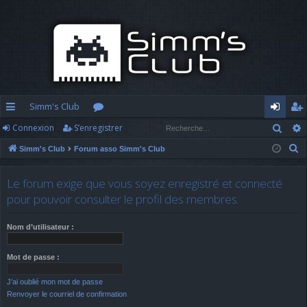
Simm's Club
Rech
Connexion
S’enregistrer
cc
or
o
’e
R
Simm's Club
Forum asso Simm's Club
ès
u
n
nr
e
ra
m
n
eg
c
Le forum exige que vous soyez enregistré et connecté
h
pi
s
ex
ist
pour pouvoir consulter le profil des membres.
e
d
io
re
r
Nom d’utilisateur :
c
e
n
r
h
Mot de passe :
e
J’ai oublié mon mot de passe
r
Renvoyer le courriel de confirmation