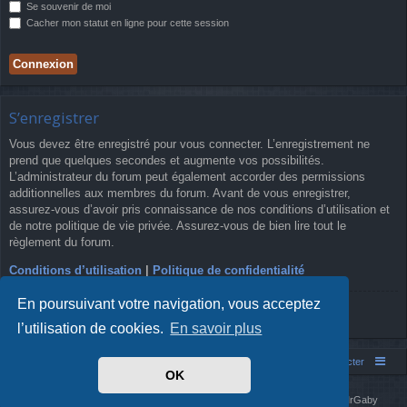
Se souvenir de moi
Cacher mon statut en ligne pour cette session
S’enregistrer
Vous devez être enregistré pour vous connecter. L’enregistrement ne
prend que quelques secondes et augmente vos possibilités.
L’administrateur du forum peut également accorder des permissions
additionnelles aux membres du forum. Avant de vous enregistrer,
assurez-vous d’avoir pris connaissance de nos conditions d’utilisation et
de notre politique de vie privée. Assurez-vous de bien lire tout le
règlement du forum.
Conditions d’utilisation
|
Politique de confidentialité
En poursuivant votre navigation, vous acceptez
S’enregistrer
l’utilisation de cookies.
En savoir plus
Simm's Club
Forum asso Simm's Club
Nous contacter
OK
Développé par
phpBB
® Forum Software © phpBB Limited
Simm's Club
theme based on Digi from
Arty
. Mise à jour phpBB 3.2 par MrGaby