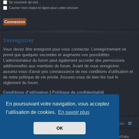
Se souvenir de moi
Cacher mon statut en ligne pour cette session
S’enregistrer
Vous devez être enregistré pour vous connecter. L’enregistrement ne
prend que quelques secondes et augmente vos possibilités.
L’administrateur du forum peut également accorder des permissions
additionnelles aux membres du forum. Avant de vous enregistrer,
assurez-vous d’avoir pris connaissance de nos conditions d’utilisation et
de notre politique de vie privée. Assurez-vous de bien lire tout le
règlement du forum.
Conditions d’utilisation
|
Politique de confidentialité
En poursuivant votre navigation, vous acceptez
S’enregistrer
l’utilisation de cookies.
En savoir plus
Simm's Club
Forum asso Simm's Club
Nous contacter
OK
Développé par
phpBB
® Forum Software © phpBB Limited
Simm's Club
theme based on Digi from
Arty
. Mise à jour phpBB 3.2 par MrGaby