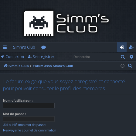
Simm's Club
Rech
Connexion
S’enregistrer
cc
or
o
’e
R
Simm's Club
Forum asso Simm's Club
ès
u
n
nr
e
ra
m
n
eg
c
Le forum exige que vous soyez enregistré et connecté
h
pi
s
ex
ist
pour pouvoir consulter le profil des membres.
e
d
io
re
r
Nom d’utilisateur :
c
e
n
r
h
Mot de passe :
e
J’ai oublié mon mot de passe
r
Renvoyer le courriel de confirmation