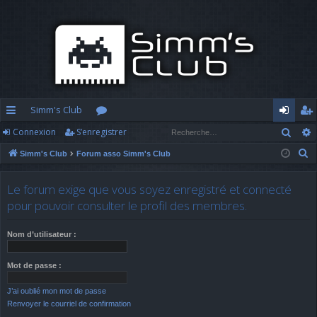
Simm's Club
Rech
Connexion
S’enregistrer
cc
or
o
’e
R
Simm's Club
Forum asso Simm's Club
ès
u
n
nr
e
ra
m
n
eg
c
Le forum exige que vous soyez enregistré et connecté
h
pi
s
ex
ist
pour pouvoir consulter le profil des membres.
e
d
io
re
r
Nom d’utilisateur :
c
e
n
r
h
Mot de passe :
e
J’ai oublié mon mot de passe
r
Renvoyer le courriel de confirmation