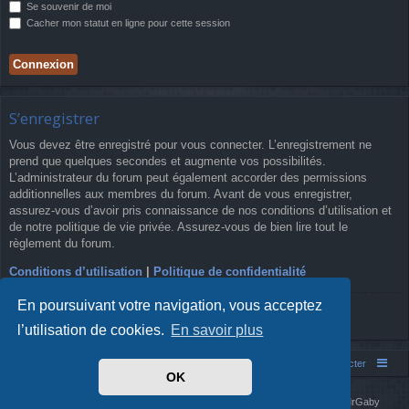
Se souvenir de moi
Cacher mon statut en ligne pour cette session
S’enregistrer
Vous devez être enregistré pour vous connecter. L’enregistrement ne
prend que quelques secondes et augmente vos possibilités.
L’administrateur du forum peut également accorder des permissions
additionnelles aux membres du forum. Avant de vous enregistrer,
assurez-vous d’avoir pris connaissance de nos conditions d’utilisation et
de notre politique de vie privée. Assurez-vous de bien lire tout le
règlement du forum.
Conditions d’utilisation
|
Politique de confidentialité
En poursuivant votre navigation, vous acceptez
S’enregistrer
l’utilisation de cookies.
En savoir plus
Simm's Club
Forum asso Simm's Club
Nous contacter
OK
Développé par
phpBB
® Forum Software © phpBB Limited
Simm's Club
theme based on Digi from
Arty
. Mise à jour phpBB 3.2 par MrGaby