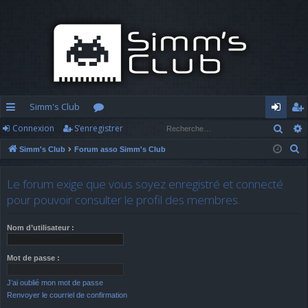
Simm's Club
Rech
Connexion
S’enregistrer
cc
or
o
’e
R
Simm's Club
Forum asso Simm's Club
ès
u
n
nr
e
ra
m
n
eg
c
Le forum exige que vous soyez enregistré et connecté
h
pi
s
ex
ist
pour pouvoir consulter le profil des membres.
e
d
io
re
r
Nom d’utilisateur :
c
e
n
r
h
Mot de passe :
e
J’ai oublié mon mot de passe
r
Renvoyer le courriel de confirmation