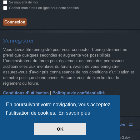
Se souvenir de moi
Cacher mon statut en ligne pour cette session
S’enregistrer
Vous devez être enregistré pour vous connecter. L’enregistrement ne
prend que quelques secondes et augmente vos possibilités.
L’administrateur du forum peut également accorder des permissions
additionnelles aux membres du forum. Avant de vous enregistrer,
assurez-vous d’avoir pris connaissance de nos conditions d’utilisation et
de notre politique de vie privée. Assurez-vous de bien lire tout le
règlement du forum.
Conditions d’utilisation
|
Politique de confidentialité
En poursuivant votre navigation, vous acceptez
S’enregistrer
l’utilisation de cookies.
En savoir plus
Simm's Club
Forum asso Simm's Club
Nous contacter
OK
Développé par
phpBB
® Forum Software © phpBB Limited
Simm's Club
theme based on Digi from
Arty
. Mise à jour phpBB 3.2 par MrGaby