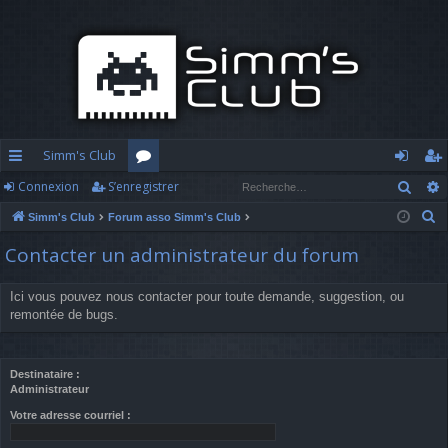
Simm's Club
Rech
Connexion
S’enregistrer
cc
or
o
’e
R
Simm's Club
Forum asso Simm's Club
ès
u
n
nr
e
Contacter un administrateur du forum
ra
m
n
eg
c
h
pi
s
ex
ist
Ici vous pouvez nous contacter pour toute demande, suggestion, ou
e
remontée de bugs.
d
io
re
r
c
e
n
r
h
Destinataire :
Administrateur
e
r
Votre adresse courriel :