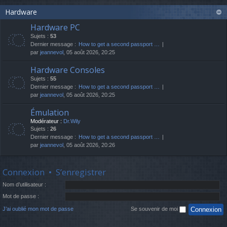
Hardware
Hardware PC
Sujets :
53
Dernier message :
How to get a second passport …
par
jeannevol
, 05 août 2026, 20:25
Hardware Consoles
Sujets :
55
Dernier message :
How to get a second passport …
par
jeannevol
, 05 août 2026, 20:25
Émulation
Modérateur :
Dr.Wily
Sujets :
26
Dernier message :
How to get a second passport …
par
jeannevol
, 05 août 2026, 20:26
Connexion
•
S’enregistrer
Nom d’utilisateur :
Mot de passe :
J’ai oublié mon mot de passe
Se souvenir de moi