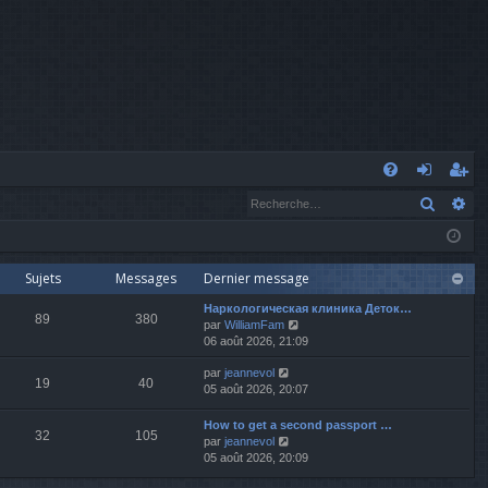
A
Recher
Re
FA
o
’e
Q
n
nr
n
eg
Sujets
Messages
Dernier message
Наркологическая клиника Деток…
ex
ist
89
380
V
par
WilliamFam
o
06 août 2026, 21:09
io
re
i
V
par
jeannevol
r
n
r
19
40
o
05 août 2026, 20:07
l
i
e
r
d
How to get a second passport …
32
105
l
e
V
par
jeannevol
e
r
o
05 août 2026, 20:09
d
n
i
e
i