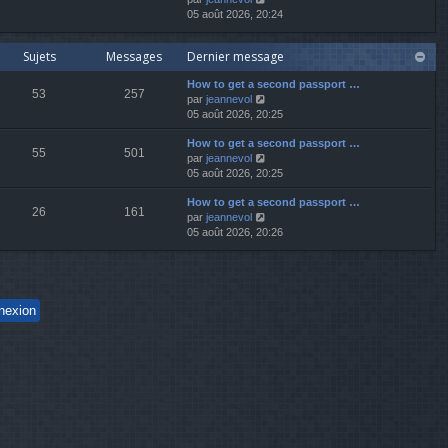
r
r
s
o
05 août 2026, 20:24
e
n
m
a
i
d
i
e
g
r
e
e
s
e
Sujets
Messages
Dernier message
l
r
r
s
e
n
m
a
How to get a second passport …
d
i
e
g
53
257
V
par
jeannevol
e
e
s
e
o
05 août 2026, 20:25
r
r
s
i
n
m
a
How to get a second passport …
r
i
e
g
55
501
V
par
jeannevol
l
e
s
e
o
05 août 2026, 20:25
e
r
s
i
d
m
a
How to get a second passport …
r
e
e
g
26
161
V
par
jeannevol
l
r
s
e
o
05 août 2026, 20:26
e
n
s
i
d
i
a
r
e
e
g
l
r
r
e
e
n
m
d
i
e
e
e
s
r
r
s
n
m
a
i
e
g
e
s
e
r
s
m
a
e
g
s
e