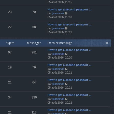
o
05 août 2026, 20:15
r
r
s
i
n
m
a
How to get a second passport …
r
i
e
g
23
70
V
par
jeannevol
l
e
s
e
o
05 août 2026, 20:18
e
r
s
i
d
m
a
How to get a second passport …
r
e
e
g
22
68
V
par
jeannevol
l
r
s
e
o
05 août 2026, 20:19
e
n
s
i
d
i
a
r
e
e
g
Sujets
Messages
Dernier message
l
r
r
e
e
n
m
How to get a second passport …
d
i
e
97
981
V
par
jeannevol
e
e
s
o
05 août 2026, 20:20
r
r
s
i
n
m
a
How to get a second passport …
r
i
e
g
19
76
V
par
jeannevol
l
e
s
e
o
05 août 2026, 20:21
e
r
s
i
d
m
a
How to get a second passport …
r
e
e
g
21
64
V
par
jeannevol
l
r
s
e
o
05 août 2026, 20:21
e
n
s
i
d
i
a
How to get a second passport …
r
e
e
g
34
330
V
par
jeannevol
l
r
r
e
o
05 août 2026, 20:22
e
n
m
i
d
i
e
How to get a second passport …
r
e
e
s
21
113
V
par
jeannevol
l