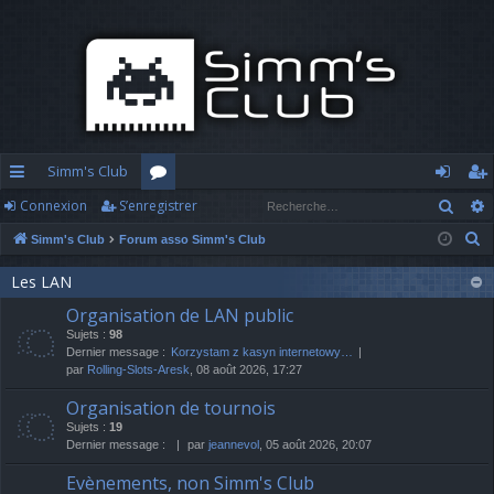
Simm's Club
Rech
Connexion
S’enregistrer
cc
or
o
’e
R
Simm's Club
Forum asso Simm's Club
ès
u
n
nr
e
ra
m
n
eg
Les LAN
c
Organisation de LAN public
h
pi
s
ex
ist
Sujets :
98
e
d
io
re
Dernier message :
Korzystam z kasyn internetowy…
r
par
Rolling-Slots-Aresk
, 08 août 2026, 17:27
c
e
n
r
Organisation de tournois
h
Sujets :
19
e
Dernier message :
par
jeannevol
, 05 août 2026, 20:07
r
Evènements, non Simm's Club