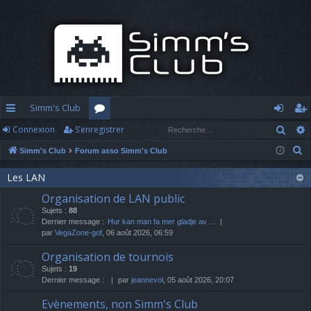
Simm's Club
Rech
Connexion
S’enregistrer
cc
or
o
’e
R
Simm's Club
Forum asso Simm's Club
ès
u
n
nr
e
ra
m
n
eg
Les LAN
c
Organisation de LAN public
h
pi
s
ex
ist
Sujets :
88
e
d
io
re
Dernier message :
Hur kan man fa mer gladje av …
r
par
VegaZone-gof
, 06 août 2026, 06:59
c
e
n
r
Organisation de tournois
h
Sujets :
19
e
Dernier message :
par
jeannevol
, 05 août 2026, 20:07
r
Evènements, non Simm's Club