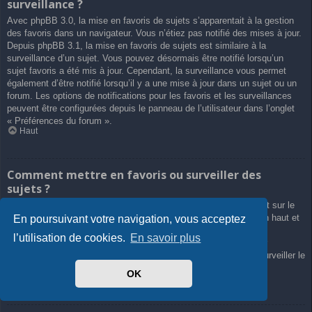
surveillance ?
Avec phpBB 3.0, la mise en favoris de sujets s’apparentait à la gestion
des favoris dans un navigateur. Vous n’étiez pas notifié des mises à jour.
Depuis phpBB 3.1, la mise en favoris de sujets est similaire à la
surveillance d’un sujet. Vous pouvez désormais être notifié lorsqu’un
sujet favoris a été mis à jour. Cependant, la surveillance vous permet
également d’être notifié lorsqu’il y a une mise à jour dans un sujet ou un
forum. Les options de notifications pour les favoris et les surveillances
peuvent être configurées depuis le panneau de l’utilisateur dans l’onglet
« Préférences du forum ».
Haut
Comment mettre en favoris ou surveiller des
sujets ?
Vous pouvez ajouter aux favoris ou surveiller un sujet en cliquant sur le
lien approprié dans le menu « Outils de sujet », souvent placé en haut et
En poursuivant votre navigation, vous acceptez
en bas du sujet de discussion.
l’utilisation de cookies.
En savoir plus
Répondre à un sujet en cochant la case du formulaire « M’avertir
lorsqu’une réponse est postée » vous permettra également de surveiller le
sujet.
OK
Haut