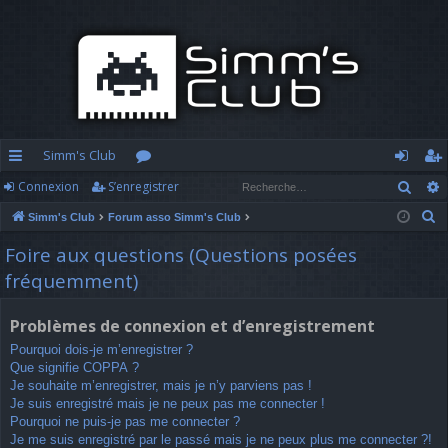
Simm's Club
Rech
Connexion
S’enregistrer
cc
or
o
’e
R
Simm's Club
Forum asso Simm's Club
ès
u
n
nr
e
Foire aux questions (Questions posées
ra
m
n
eg
c
fréquemment)
h
pi
s
ex
ist
e
d
io
re
Problèmes de connexion et d’enregistrement
r
Pourquoi dois-je m’enregistrer ?
c
e
n
r
Que signifie COPPA ?
h
Je souhaite m’enregistrer, mais je n’y parviens pas !
e
Je suis enregistré mais je ne peux pas me connecter !
r
Pourquoi ne puis-je pas me connecter ?
Je me suis enregistré par le passé mais je ne peux plus me connecter ?!