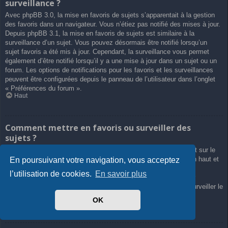
surveillance ?
Avec phpBB 3.0, la mise en favoris de sujets s’apparentait à la gestion
des favoris dans un navigateur. Vous n’étiez pas notifié des mises à jour.
Depuis phpBB 3.1, la mise en favoris de sujets est similaire à la
surveillance d’un sujet. Vous pouvez désormais être notifié lorsqu’un
sujet favoris a été mis à jour. Cependant, la surveillance vous permet
également d’être notifié lorsqu’il y a une mise à jour dans un sujet ou un
forum. Les options de notifications pour les favoris et les surveillances
peuvent être configurées depuis le panneau de l’utilisateur dans l’onglet
« Préférences du forum ».
Haut
Comment mettre en favoris ou surveiller des
sujets ?
Vous pouvez ajouter aux favoris ou surveiller un sujet en cliquant sur le
lien approprié dans le menu « Outils de sujet », souvent placé en haut et
En poursuivant votre navigation, vous acceptez
en bas du sujet de discussion.
l’utilisation de cookies.
En savoir plus
Répondre à un sujet en cochant la case du formulaire « M’avertir
lorsqu’une réponse est postée » vous permettra également de surveiller le
sujet.
OK
Haut