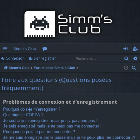
Simm's Club
Rech
Connexion
S’enregistrer
cc
or
o
’e
R
Simm's Club
Forum asso Simm's Club
ès
u
n
nr
e
Foire aux questions (Questions posées
ra
m
n
eg
c
fréquemment)
h
pi
s
ex
ist
e
d
io
re
Problèmes de connexion et d’enregistrement
r
Pourquoi dois-je m’enregistrer ?
c
e
n
r
Que signifie COPPA ?
h
Je souhaite m’enregistrer, mais je n’y parviens pas !
e
Je suis enregistré mais je ne peux pas me connecter !
r
Pourquoi ne puis-je pas me connecter ?
Je me suis enregistré par le passé mais je ne peux plus me connecter ?!