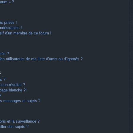
forum » ?
s privés !
ndésirables !
usif d’un membre de ce forum !
orés ?
s utilisateurs de ma liste d’amis ou d’ignorés ?
s
s ?
cun résultat ?
page blanche ?!
?
s messages et sujets ?
oris et la surveillance ?
ller des sujets ?