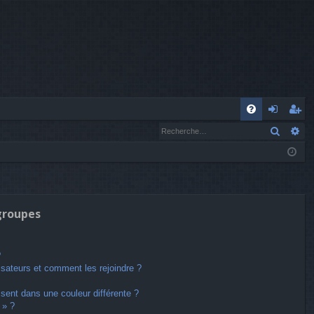
A
Recher
Re
FA
o
’e
Q
n
nr
n
eg
ex
ist
 groupes
io
re
n
r
?
lisateurs et comment les rejoindre ?
ent dans une couleur différente ?
 » ?