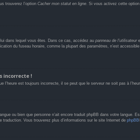
us trouverez l’option
Cacher mon statut en ligne
. Si vous activez cette optio
e celui dans lequel vous êtes. Dans ce cas, accédez au
panneau de l’utilisateur
e
fication du fuseau horaire, comme la plupart des paramètres, n’est accessibl
s incorrecte !
e l’heure est toujours incorrecte, il se peut que le serveur ne soit pas à l’he
re langue ou bien que personne n’ait encore traduit phpBB dans votre langue. 
le traduction. Vous trouverez plus d’informations sur le site Internet de
phpBB