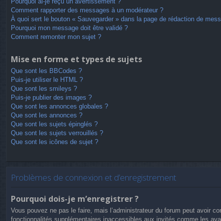
Pourquoi ai-je reçu un avertissement ?
Comment rapporter des messages à un modérateur ?
À quoi sert le bouton « Sauvegarder » dans la page de rédaction de mes
Pourquoi mon message doit être validé ?
Comment remonter mon sujet ?
Mise en forme et types de sujets
Que sont les BBCodes ?
Puis-je utiliser le HTML ?
Que sont les smileys ?
Puis-je publier des images ?
Que sont les annonces globales ?
Que sont les annonces ?
Que sont les sujets épinglés ?
Que sont les sujets verrouillés ?
Que sont les icônes de sujet ?
Problèmes de connexion et d’enregistrement
Pourquoi dois-je m’enregistrer ?
Vous pouvez ne pas le faire, mais l’administrateur du forum peut avoir con
fonctionnalités supplémentaires inaccessibles aux invités comme les avat