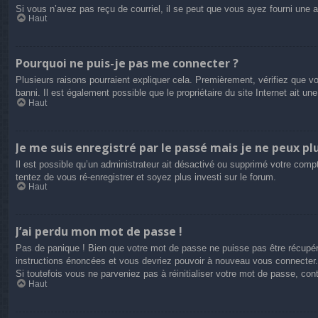
Si vous n’avez pas reçu de courriel, il se peut que vous ayez fourni une adr
Haut
Pourquoi ne puis-je pas me connecter ?
Plusieurs raisons pourraient expliquer cela. Premièrement, vérifiez que vo
banni. Il est également possible que le propriétaire du site Internet ait une
Haut
Je me suis enregistré par le passé mais je ne peux pl
Il est possible qu’un administrateur ait désactivé ou supprimé votre compt
tentez de vous ré-enregistrer et soyez plus investi sur le forum.
Haut
J’ai perdu mon mot de passe !
Pas de panique ! Bien que votre mot de passe ne puisse pas être récupéré,
instructions énoncées et vous devriez pouvoir à nouveau vous connecter.
Si toutefois vous ne parveniez pas à réinitialiser votre mot de passe, co
Haut