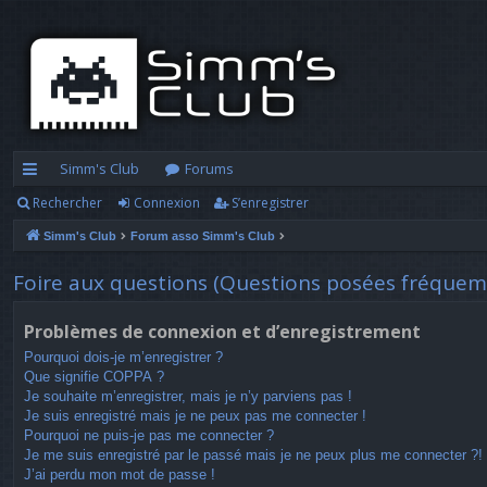
Simm's Club
Forums
Rechercher
Connexion
S’enregistrer
cc
Simm's Club
Forum asso Simm's Club
ès
ra
Foire aux questions (Questions posées fréque
pi
Problèmes de connexion et d’enregistrement
d
Pourquoi dois-je m’enregistrer ?
Que signifie COPPA ?
e
Je souhaite m’enregistrer, mais je n’y parviens pas !
Je suis enregistré mais je ne peux pas me connecter !
Pourquoi ne puis-je pas me connecter ?
Je me suis enregistré par le passé mais je ne peux plus me connecter ?!
J’ai perdu mon mot de passe !