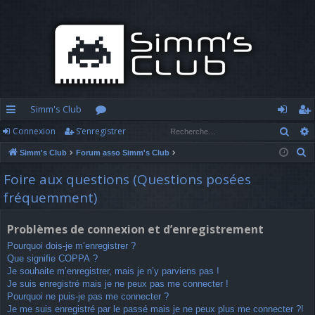
Simm's Club
Rech
Connexion
S’enregistrer
cc
or
o
’e
R
Simm's Club
Forum asso Simm's Club
ès
u
n
nr
e
Foire aux questions (Questions posées
ra
m
n
eg
c
fréquemment)
h
pi
s
ex
ist
e
d
io
re
Problèmes de connexion et d’enregistrement
r
Pourquoi dois-je m’enregistrer ?
c
e
n
r
Que signifie COPPA ?
h
Je souhaite m’enregistrer, mais je n’y parviens pas !
e
Je suis enregistré mais je ne peux pas me connecter !
r
Pourquoi ne puis-je pas me connecter ?
Je me suis enregistré par le passé mais je ne peux plus me connecter ?!