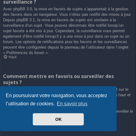
surveillance ?
Avec phpBB 3.0, la mise en favoris de sujets s’apparentait à la gestion
des favoris dans un navigateur. Vous n’étiez pas notifié des mises à jour.
Depuis phpBB 3.1, la mise en favoris de sujets est similaire à la
surveillance d’un sujet. Vous pouvez désormais être notifié lorsqu’un
sujet favoris a été mis à jour. Cependant, la surveillance vous permet
également d’être notifié lorsqu’il y a une mise à jour dans un sujet ou un
forum. Les options de notifications pour les favoris et les surveillances
peuvent être configurées depuis le panneau de l’utilisateur dans l’onglet
« Préférences du forum ».
Haut
Comment mettre en favoris ou surveiller des
sujets ?
Vous pouvez ajouter aux favoris ou surveiller un sujet en cliquant sur le
lien approprié dans le menu « Outils de sujet », souvent placé en haut et
En poursuivant votre navigation, vous acceptez
en bas du sujet de discussion.
l’utilisation de cookies.
En savoir plus
Répondre à un sujet en cochant la case du formulaire « M’avertir
lorsqu’une réponse est postée » vous permettra également de surveiller le
sujet.
OK
Haut