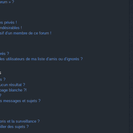
forum » ?
s privés !
ndésirables !
usif d’un membre de ce forum !
orés ?
s utilisateurs de ma liste d’amis ou d’ignorés ?
s
s ?
cun résultat ?
page blanche ?!
?
s messages et sujets ?
oris et la surveillance ?
ller des sujets ?