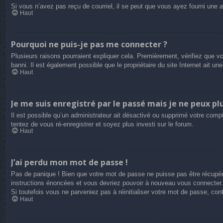
Si vous n’avez pas reçu de courriel, il se peut que vous ayez fourni une adr
Haut
Pourquoi ne puis-je pas me connecter ?
Plusieurs raisons pourraient expliquer cela. Premièrement, vérifiez que vo
banni. Il est également possible que le propriétaire du site Internet ait une
Haut
Je me suis enregistré par le passé mais je ne peux pl
Il est possible qu’un administrateur ait désactivé ou supprimé votre compt
tentez de vous ré-enregistrer et soyez plus investi sur le forum.
Haut
J’ai perdu mon mot de passe !
Pas de panique ! Bien que votre mot de passe ne puisse pas être récupéré,
instructions énoncées et vous devriez pouvoir à nouveau vous connecter.
Si toutefois vous ne parveniez pas à réinitialiser votre mot de passe, co
Haut