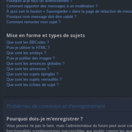
Pourquoi ai-je reçu un avertissement ?
Comment rapporter des messages à un modérateur ?
À quoi sert le bouton « Sauvegarder » dans la page de rédaction de mes
Pourquoi mon message doit être validé ?
Comment remonter mon sujet ?
Mise en forme et types de sujets
Que sont les BBCodes ?
Puis-je utiliser le HTML ?
Que sont les smileys ?
Puis-je publier des images ?
Que sont les annonces globales ?
Que sont les annonces ?
Que sont les sujets épinglés ?
Que sont les sujets verrouillés ?
Que sont les icônes de sujet ?
Problèmes de connexion et d’enregistrement
Pourquoi dois-je m’enregistrer ?
Vous pouvez ne pas le faire, mais l’administrateur du forum peut avoir con
fonctionnalités supplémentaires inaccessibles aux invités comme les avat