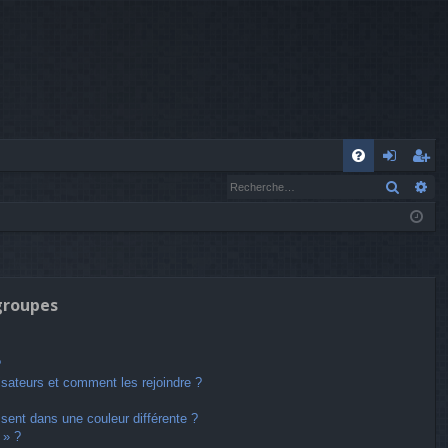
A
Recher
Re
FA
o
’e
Q
n
nr
n
eg
ex
ist
 groupes
io
re
n
r
?
lisateurs et comment les rejoindre ?
ent dans une couleur différente ?
 » ?