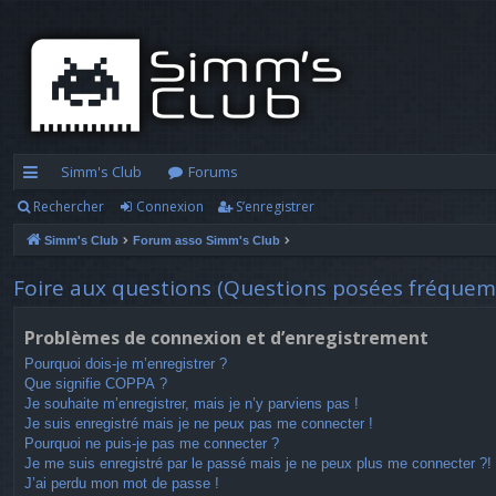
Simm's Club
Forums
Rechercher
Connexion
S’enregistrer
cc
Simm's Club
Forum asso Simm's Club
ès
ra
Foire aux questions (Questions posées fréque
pi
Problèmes de connexion et d’enregistrement
d
Pourquoi dois-je m’enregistrer ?
Que signifie COPPA ?
e
Je souhaite m’enregistrer, mais je n’y parviens pas !
Je suis enregistré mais je ne peux pas me connecter !
Pourquoi ne puis-je pas me connecter ?
Je me suis enregistré par le passé mais je ne peux plus me connecter ?!
J’ai perdu mon mot de passe !