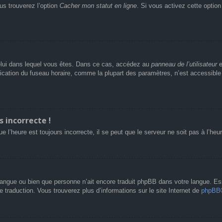
us trouverez l’option
Cacher mon statut en ligne
. Si vous activez cette optio
e celui dans lequel vous êtes. Dans ce cas, accédez au
panneau de l’utilisateur
e
fication du fuseau horaire, comme la plupart des paramètres, n’est accessibl
s incorrecte !
e l’heure est toujours incorrecte, il se peut que le serveur ne soit pas à l’he
re langue ou bien que personne n’ait encore traduit phpBB dans votre langue. 
le traduction. Vous trouverez plus d’informations sur le site Internet de
phpBB