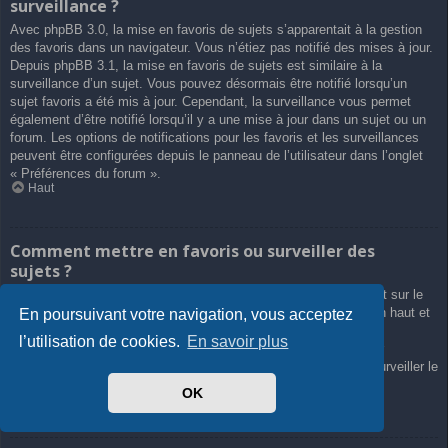
surveillance ?
Avec phpBB 3.0, la mise en favoris de sujets s’apparentait à la gestion
des favoris dans un navigateur. Vous n’étiez pas notifié des mises à jour.
Depuis phpBB 3.1, la mise en favoris de sujets est similaire à la
surveillance d’un sujet. Vous pouvez désormais être notifié lorsqu’un
sujet favoris a été mis à jour. Cependant, la surveillance vous permet
également d’être notifié lorsqu’il y a une mise à jour dans un sujet ou un
forum. Les options de notifications pour les favoris et les surveillances
peuvent être configurées depuis le panneau de l’utilisateur dans l’onglet
« Préférences du forum ».
Haut
Comment mettre en favoris ou surveiller des
sujets ?
Vous pouvez ajouter aux favoris ou surveiller un sujet en cliquant sur le
lien approprié dans le menu « Outils de sujet », souvent placé en haut et
En poursuivant votre navigation, vous acceptez
en bas du sujet de discussion.
l’utilisation de cookies.
En savoir plus
Répondre à un sujet en cochant la case du formulaire « M’avertir
lorsqu’une réponse est postée » vous permettra également de surveiller le
sujet.
OK
Haut