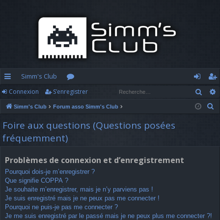
Simm's Club
Rech
Connexion
S’enregistrer
cc
or
o
’e
R
Simm's Club
Forum asso Simm's Club
ès
u
n
nr
e
Foire aux questions (Questions posées
ra
m
n
eg
c
fréquemment)
h
pi
s
ex
ist
e
d
io
re
Problèmes de connexion et d’enregistrement
r
Pourquoi dois-je m’enregistrer ?
c
e
n
r
Que signifie COPPA ?
h
Je souhaite m’enregistrer, mais je n’y parviens pas !
e
Je suis enregistré mais je ne peux pas me connecter !
r
Pourquoi ne puis-je pas me connecter ?
Je me suis enregistré par le passé mais je ne peux plus me connecter ?!