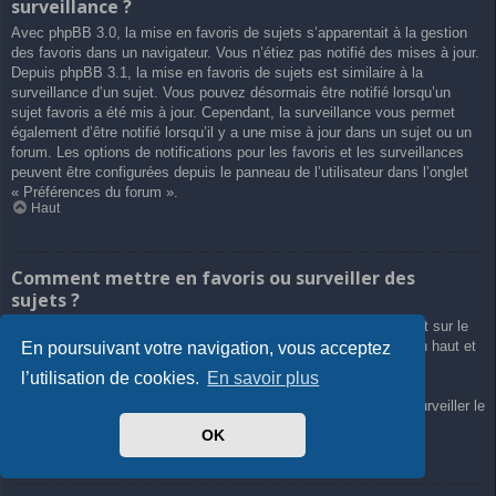
surveillance ?
Avec phpBB 3.0, la mise en favoris de sujets s’apparentait à la gestion
des favoris dans un navigateur. Vous n’étiez pas notifié des mises à jour.
Depuis phpBB 3.1, la mise en favoris de sujets est similaire à la
surveillance d’un sujet. Vous pouvez désormais être notifié lorsqu’un
sujet favoris a été mis à jour. Cependant, la surveillance vous permet
également d’être notifié lorsqu’il y a une mise à jour dans un sujet ou un
forum. Les options de notifications pour les favoris et les surveillances
peuvent être configurées depuis le panneau de l’utilisateur dans l’onglet
« Préférences du forum ».
Haut
Comment mettre en favoris ou surveiller des
sujets ?
Vous pouvez ajouter aux favoris ou surveiller un sujet en cliquant sur le
lien approprié dans le menu « Outils de sujet », souvent placé en haut et
En poursuivant votre navigation, vous acceptez
en bas du sujet de discussion.
l’utilisation de cookies.
En savoir plus
Répondre à un sujet en cochant la case du formulaire « M’avertir
lorsqu’une réponse est postée » vous permettra également de surveiller le
sujet.
OK
Haut