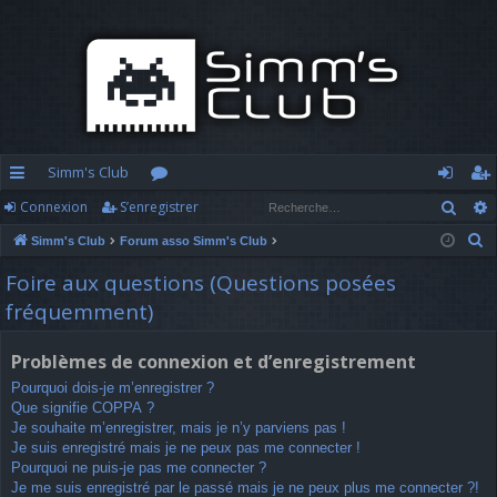
Simm's Club
Rech
Connexion
S’enregistrer
cc
or
o
’e
R
Simm's Club
Forum asso Simm's Club
ès
u
n
nr
e
Foire aux questions (Questions posées
ra
m
n
eg
c
fréquemment)
h
pi
s
ex
ist
e
d
io
re
Problèmes de connexion et d’enregistrement
r
Pourquoi dois-je m’enregistrer ?
c
e
n
r
Que signifie COPPA ?
h
Je souhaite m’enregistrer, mais je n’y parviens pas !
e
Je suis enregistré mais je ne peux pas me connecter !
r
Pourquoi ne puis-je pas me connecter ?
Je me suis enregistré par le passé mais je ne peux plus me connecter ?!