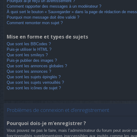
Pourquoi ai-je reçu un avertissement ?
Comment rapporter des messages à un modérateur ?
À quoi sert le bouton « Sauvegarder » dans la page de rédaction de mes
Pourquoi mon message doit être validé ?
Comment remonter mon sujet ?
Mise en forme et types de sujets
Que sont les BBCodes ?
Puis-je utiliser le HTML ?
Que sont les smileys ?
Puis-je publier des images ?
Que sont les annonces globales ?
Que sont les annonces ?
Que sont les sujets épinglés ?
Que sont les sujets verrouillés ?
Que sont les icônes de sujet ?
Problèmes de connexion et d’enregistrement
Pourquoi dois-je m’enregistrer ?
Vous pouvez ne pas le faire, mais l’administrateur du forum peut avoir con
fonctionnalités supplémentaires inaccessibles aux invités comme les avat