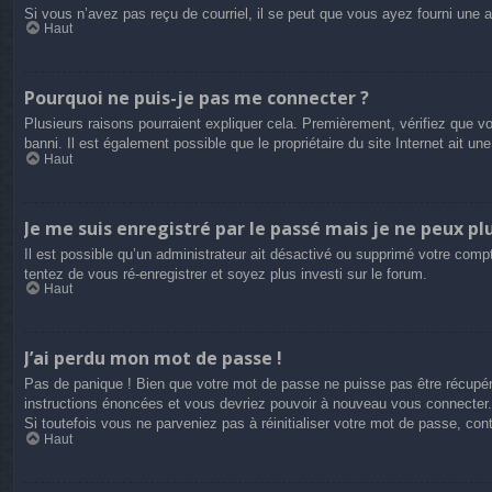
Si vous n’avez pas reçu de courriel, il se peut que vous ayez fourni une adr
Haut
Pourquoi ne puis-je pas me connecter ?
Plusieurs raisons pourraient expliquer cela. Premièrement, vérifiez que vo
banni. Il est également possible que le propriétaire du site Internet ait une
Haut
Je me suis enregistré par le passé mais je ne peux pl
Il est possible qu’un administrateur ait désactivé ou supprimé votre compt
tentez de vous ré-enregistrer et soyez plus investi sur le forum.
Haut
J’ai perdu mon mot de passe !
Pas de panique ! Bien que votre mot de passe ne puisse pas être récupéré,
instructions énoncées et vous devriez pouvoir à nouveau vous connecter.
Si toutefois vous ne parveniez pas à réinitialiser votre mot de passe, co
Haut