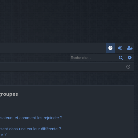
A
Recher
Re
FA
o
’e
Q
n
nr
n
eg
ex
ist
 groupes
io
re
n
r
?
lisateurs et comment les rejoindre ?
ent dans une couleur différente ?
 » ?