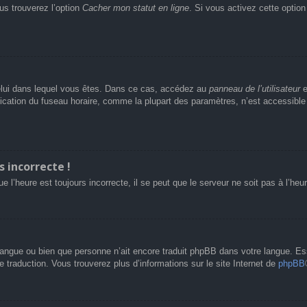
us trouverez l’option
Cacher mon statut en ligne
. Si vous activez cette optio
e celui dans lequel vous êtes. Dans ce cas, accédez au
panneau de l’utilisateur
e
fication du fuseau horaire, comme la plupart des paramètres, n’est accessibl
s incorrecte !
e l’heure est toujours incorrecte, il se peut que le serveur ne soit pas à l’he
re langue ou bien que personne n’ait encore traduit phpBB dans votre langue. 
le traduction. Vous trouverez plus d’informations sur le site Internet de
phpBB