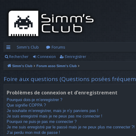
Simm's Club
Forums
Rechercher
Connexion
S’enregistrer
cc
Simm's Club
Forum asso Simm's Club
ès
ra
Foire aux questions (Questions posées fréque
pi
Problèmes de connexion et d’enregistrement
d
Pourquoi dois-je m’enregistrer ?
Que signifie COPPA ?
e
Je souhaite m’enregistrer, mais je n’y parviens pas !
Je suis enregistré mais je ne peux pas me connecter !
Pourquoi ne puis-je pas me connecter ?
Je me suis enregistré par le passé mais je ne peux plus me connecter ?!
J’ai perdu mon mot de passe !