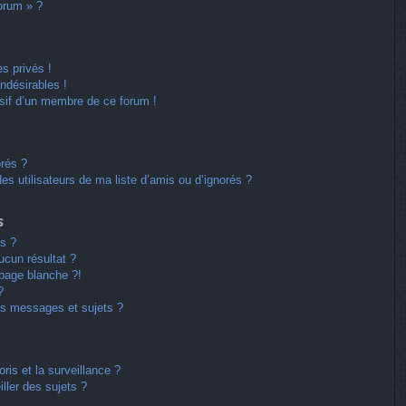
forum » ?
s privés !
ndésirables !
usif d’un membre de ce forum !
orés ?
s utilisateurs de ma liste d’amis ou d’ignorés ?
s
s ?
cun résultat ?
page blanche ?!
?
s messages et sujets ?
oris et la surveillance ?
ller des sujets ?