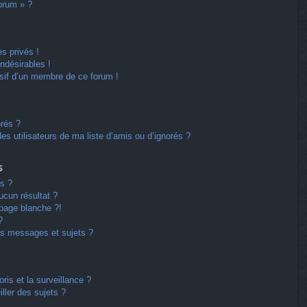
forum » ?
s privés !
ndésirables !
usif d’un membre de ce forum !
orés ?
s utilisateurs de ma liste d’amis ou d’ignorés ?
s
s ?
cun résultat ?
page blanche ?!
?
s messages et sujets ?
oris et la surveillance ?
ller des sujets ?