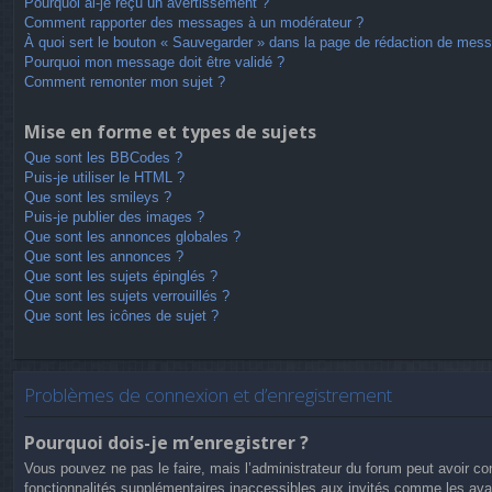
Pourquoi ai-je reçu un avertissement ?
Comment rapporter des messages à un modérateur ?
À quoi sert le bouton « Sauvegarder » dans la page de rédaction de mes
Pourquoi mon message doit être validé ?
Comment remonter mon sujet ?
Mise en forme et types de sujets
Que sont les BBCodes ?
Puis-je utiliser le HTML ?
Que sont les smileys ?
Puis-je publier des images ?
Que sont les annonces globales ?
Que sont les annonces ?
Que sont les sujets épinglés ?
Que sont les sujets verrouillés ?
Que sont les icônes de sujet ?
Problèmes de connexion et d’enregistrement
Pourquoi dois-je m’enregistrer ?
Vous pouvez ne pas le faire, mais l’administrateur du forum peut avoir con
fonctionnalités supplémentaires inaccessibles aux invités comme les avat