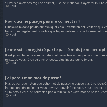
Si vous n’avez pas reçu de courriel, il se peut que vous ayez fourni une adr
Haut
Pourquoi ne puis-je pas me connecter ?
Plusieurs raisons pourraient expliquer cela. Premièrement, vérifiez que vo
banni. Il est également possible que le propriétaire du site Internet ait une
Haut
Je me suis enregistré par le passé mais je ne peux pl
Il est possible qu’un administrateur ait désactivé ou supprimé votre compt
tentez de vous ré-enregistrer et soyez plus investi sur le forum.
Haut
J’ai perdu mon mot de passe !
Pas de panique ! Bien que votre mot de passe ne puisse pas être récupéré,
instructions énoncées et vous devriez pouvoir à nouveau vous connecter.
Si toutefois vous ne parveniez pas à réinitialiser votre mot de passe, co
Haut