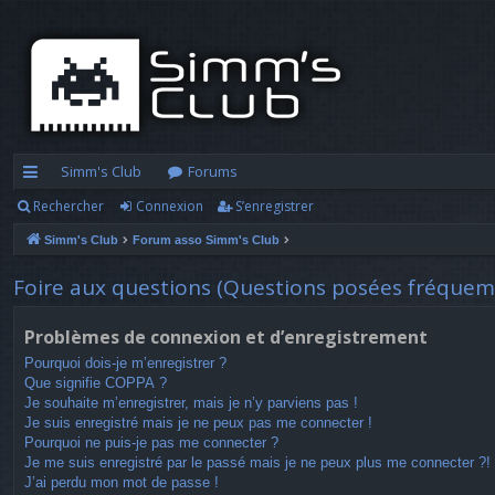
Simm's Club
Forums
Rechercher
Connexion
S’enregistrer
cc
Simm's Club
Forum asso Simm's Club
ès
ra
Foire aux questions (Questions posées fréque
pi
Problèmes de connexion et d’enregistrement
d
Pourquoi dois-je m’enregistrer ?
Que signifie COPPA ?
e
Je souhaite m’enregistrer, mais je n’y parviens pas !
Je suis enregistré mais je ne peux pas me connecter !
Pourquoi ne puis-je pas me connecter ?
Je me suis enregistré par le passé mais je ne peux plus me connecter ?!
J’ai perdu mon mot de passe !