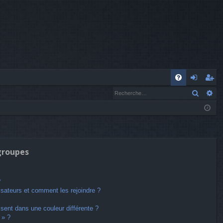
A
Recher
Re
FA
o
’e
Q
n
nr
n
eg
ex
ist
 groupes
io
re
n
r
?
lisateurs et comment les rejoindre ?
ent dans une couleur différente ?
 » ?