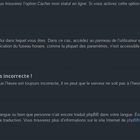
us trouverez l’option
Cacher mon statut en ligne
. Si vous activez cette optio
e celui dans lequel vous êtes. Dans ce cas, accédez au
panneau de l’utilisateur
e
fication du fuseau horaire, comme la plupart des paramètres, n’est accessibl
s incorrecte !
e l’heure est toujours incorrecte, il se peut que le serveur ne soit pas à l’he
re langue ou bien que personne n’ait encore traduit phpBB dans votre langue. 
le traduction. Vous trouverez plus d’informations sur le site Internet de
phpBB