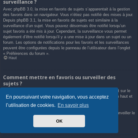
surveillance ?
Avec phpBB 3.0, la mise en favoris de sujets s’apparentait à la gestion
des favoris dans un navigateur. Vous n’étiez pas notifié des mises à jour.
Depuis phpBB 3.1, la mise en favoris de sujets est similaire à la
surveillance d’un sujet. Vous pouvez désormais être notifié lorsqu’un
sujet favoris a été mis à jour. Cependant, la surveillance vous permet
également d’être notifié lorsqu’il y a une mise à jour dans un sujet ou un
forum. Les options de notifications pour les favoris et les surveillances
peuvent être configurées depuis le panneau de l’utilisateur dans l’onglet
« Préférences du forum ».
Haut
Comment mettre en favoris ou surveiller des
sujets ?
Vous pouvez ajouter aux favoris ou surveiller un sujet en cliquant sur le
lien approprié dans le menu « Outils de sujet », souvent placé en haut et
En poursuivant votre navigation, vous acceptez
en bas du sujet de discussion.
l’utilisation de cookies.
En savoir plus
Répondre à un sujet en cochant la case du formulaire « M’avertir
lorsqu’une réponse est postée » vous permettra également de surveiller le
sujet.
OK
Haut