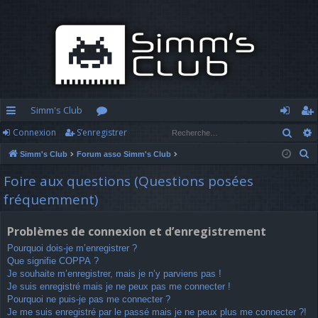
Simm's Club
Rech
Connexion
S’enregistrer
cc
or
o
’e
R
Simm's Club
Forum asso Simm's Club
ès
u
n
nr
e
Foire aux questions (Questions posées
ra
m
n
eg
c
fréquemment)
h
pi
s
ex
ist
e
d
io
re
Problèmes de connexion et d’enregistrement
r
Pourquoi dois-je m’enregistrer ?
c
e
n
r
Que signifie COPPA ?
h
Je souhaite m’enregistrer, mais je n’y parviens pas !
e
Je suis enregistré mais je ne peux pas me connecter !
r
Pourquoi ne puis-je pas me connecter ?
Je me suis enregistré par le passé mais je ne peux plus me connecter ?!