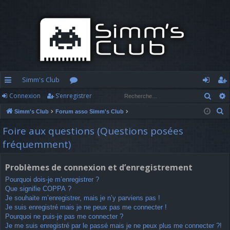
Simm's Club
Rech
Connexion
S’enregistrer
cc
or
o
’e
R
Simm's Club
Forum asso Simm's Club
ès
u
n
nr
e
Foire aux questions (Questions posées
ra
m
n
eg
c
fréquemment)
h
pi
s
ex
ist
e
d
io
re
Problèmes de connexion et d’enregistrement
r
Pourquoi dois-je m’enregistrer ?
c
e
n
r
Que signifie COPPA ?
h
Je souhaite m’enregistrer, mais je n’y parviens pas !
e
Je suis enregistré mais je ne peux pas me connecter !
r
Pourquoi ne puis-je pas me connecter ?
Je me suis enregistré par le passé mais je ne peux plus me connecter ?!