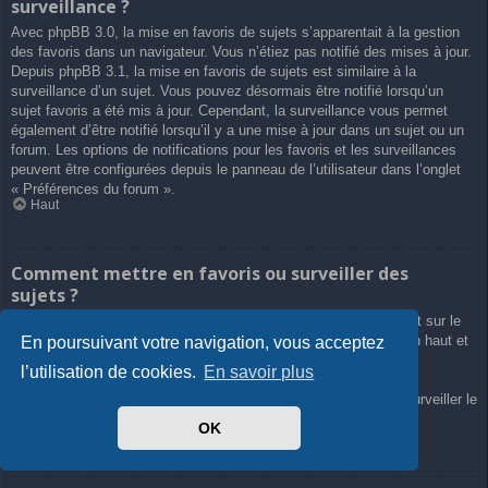
surveillance ?
Avec phpBB 3.0, la mise en favoris de sujets s’apparentait à la gestion
des favoris dans un navigateur. Vous n’étiez pas notifié des mises à jour.
Depuis phpBB 3.1, la mise en favoris de sujets est similaire à la
surveillance d’un sujet. Vous pouvez désormais être notifié lorsqu’un
sujet favoris a été mis à jour. Cependant, la surveillance vous permet
également d’être notifié lorsqu’il y a une mise à jour dans un sujet ou un
forum. Les options de notifications pour les favoris et les surveillances
peuvent être configurées depuis le panneau de l’utilisateur dans l’onglet
« Préférences du forum ».
Haut
Comment mettre en favoris ou surveiller des
sujets ?
Vous pouvez ajouter aux favoris ou surveiller un sujet en cliquant sur le
lien approprié dans le menu « Outils de sujet », souvent placé en haut et
En poursuivant votre navigation, vous acceptez
en bas du sujet de discussion.
l’utilisation de cookies.
En savoir plus
Répondre à un sujet en cochant la case du formulaire « M’avertir
lorsqu’une réponse est postée » vous permettra également de surveiller le
sujet.
OK
Haut